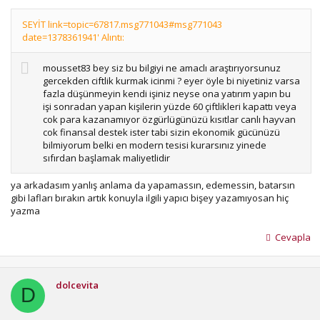
SEYİT link=topic=67817.msg771043#msg771043
date=1378361941' Alıntı:
mousset83 bey siz bu bilgiyi ne amaclı araştırıyorsunuz
gercekden ciftlik kurmak icinmi ? eyer öyle bi niyetiniz varsa
fazla düşünmeyin kendi işiniz neyse ona yatırım yapın bu
işi sonradan yapan kişilerin yüzde 60 çiftlikleri kapattı veya
cok para kazanamıyor özgürlügünüzü kısıtlar canlı hayvan
cok finansal destek ister tabi sizin ekonomik gücünüzü
bilmiyorum belki en modern tesisi kurarsınız yinede
sıfırdan başlamak maliyetlidir
ya arkadasım yanlış anlama da yapamassın, edemessin, batarsın
gibi lafları bırakın artık konuyla ilgili yapıcı bişey yazamıyosan hiç
yazma
Cevapla
dolcevita
D