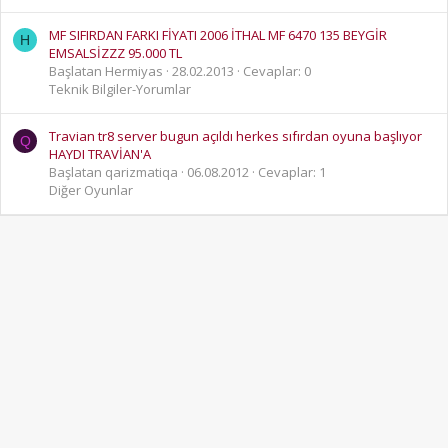
MF SIFIRDAN FARKI FİYATI 2006 İTHAL MF 6470 135 BEYGİR
H
EMSALSİZZZ 95.000 TL
Başlatan Hermiyas
28.02.2013
Cevaplar: 0
Teknik Bilgiler-Yorumlar
Travian tr8 server bugun açıldı herkes sıfırdan oyuna başlıyor
Q
HAYDI TRAVİAN'A
Başlatan qarizmatiqa
06.08.2012
Cevaplar: 1
Diğer Oyunlar