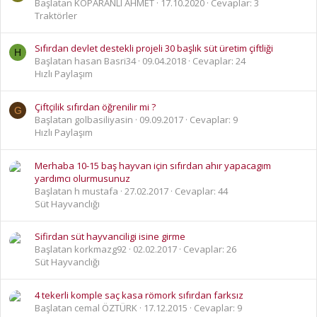
Başlatan KOPARANLI AHMET
17.10.2020
Cevaplar: 3
Traktörler
Sıfırdan devlet destekli projeli 30 başlık süt üretim çiftliği
H
Başlatan hasan Basri34
09.04.2018
Cevaplar: 24
Hızlı Paylaşım
Çiftçilik sıfırdan öğrenilir mi ?
G
Başlatan golbasiliyasin
09.09.2017
Cevaplar: 9
Hızlı Paylaşım
Merhaba 10-15 baş hayvan için sıfırdan ahır yapacagım
yardımcı olurmusunuz
Başlatan h mustafa
27.02.2017
Cevaplar: 44
Süt Hayvanclığı
Sifirdan süt hayvanciligi isine girme
Başlatan korkmazg92
02.02.2017
Cevaplar: 26
Süt Hayvanclığı
4 tekerli komple saç kasa römork sıfırdan farksız
Başlatan cemal ÖZTÜRK
17.12.2015
Cevaplar: 9