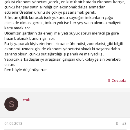
çok iyi ekonomi yönetimi gerek , en küçük bir hatada ekonomi karışır,
çünkü her şey satın alındığı için ekonomik dalgalanmadan
etkilenir.Üretilen ürünü de çok iyi pazarlamak gerek.
Sıfırdan çiftlik kuracak isek yukarıda saydığım imkanların çoğu
elimizde olması gerek , imkan yok ise her şey satın alınırsa maliyeti
karşılamak zor.
Ülkemizin şartların da enerji maliyeti büyük sorun meracılığa göre
hazır bakmak bunun için zor.
Bu işi yapacak kişi veteriner , ziraat mühendisi, zooteknist, gibi bilgili
ekonomi uzmanı gibi de ekonomi yöneticisi olmalı ki başarısı daha
garanti olsun, çünkü süt sığırcılığı işi pahalı ve maliyetli iş .
Yapacak arkadaşlar iyi araştırsın çalışsın olur, kolaygelsin bereketli
olsun.
Ben böyle düşünüyorum.
Cevapla
stulu
S
04.09.2013
#3