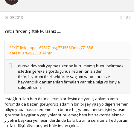
07.09.2013
#9
Ynt: sıfırdan çiftlik kursanız ....
SEYİT link=topic=67817.msg771556#msg771556
date=1378452358' Alıntı:
dünya devamlı yapma üzerine kurulmamış bunu belirtmek
istedim gereksiz gördügünüz iletiler icin sizden
özürdiliyorum özel sektörde saglam yapıcı tarım ve
hayvancılık danışmanları firmaları var hibe bilgi vs biriyle
calışıbilirsiniz
estağfurullah ben özür dilerim kardeşim de yanlış anlama ama
forumda da bazen görüyoruz adamın biri bi şey yazıyo diğeri hemen
atlıyo yapamassın edemessin bence hiç yapma herkes işini yapsın
gibi ticari kaygılarla yapıyolar bunu amaç hani biz sektörde ekmek
yiyelim başkası yemesin derdinde kafa bu ama seni tenzif ediyorum
.. ufak düşünüyolar yani böle insan çok ...