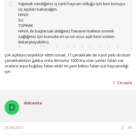
Yapmak istediğimiz iş canlı hayvan olduğu için ben konuyu
üç açıdan bakacağım.
HAVA
SU
TOPRAK
HAVA, ile başlarsak aldığımız havanın kalitesi önemli
sağlığımız için bunuda en iyi ve ucuz açık besi sistem
ilekarşılayabiliriz.
Bunun içine iklim şartlarınıda alırsak çok sıcak yada çok
soğuk yerler süt sığırcılığı için ekonomik olmaz.
çok açıklıyıcı teşekkür ettim ismail_17 çanakkale de nasıl peki dostum
SU,işletmenin kendi doğal suyu olması gerek hayvanların
çanakkalelisin galıba orda dönümü 1000 lira olan yerler falan var
her zaman ulaşabileceği gibi.
oralara arpa buğday falan ekilir mi yem bitkisi falan süt hayvancılığı
Hayvanların içebileceği kalite ve sıcaklıkta olmalı su.
için
TOPRAK, konusunu biraz daha detaylı araştırmak gerekirse
yapacağımız iş meraya dayalımı olacak , mera imkanı varsa
Cevapla
işletme ona göre düzenlenmeli.
Mera kendi tapumuzun içindemi olacak , ki bu çok zor ve
pahalı.
Mera hayvancılığı yapmayacak, hazır bakacak isek ,
dolcevita
D
İşletmeye yetecek kadar,elektriği içinde, toprak kendi
tapumuz içinde olursa, dahada iyi toprağın işletme
etrafında yakın olması sulu veya kuru olması kar açısından
çok önemli.
05.09.2013
#5
İşletmenin yapılacağı topraklar ulaşılabilir olmalı yolu uzak
olmamamalı, rakımı yüksek kar kış olmamalı.