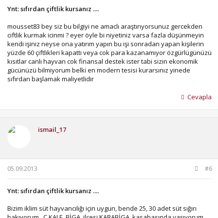
Yerleşim yerine yakınlık konusunda 700 m, kuş uçumu ana
Ynt: sıfırdan çiftlik kursanız ....
yola da 150 m, olunca mesafe ruhsat konusunda yeterli
diye biliyorum.
mousset83 bey siz bu bilgiyi ne amaclı araştırıyorsunuz gercekden
Hayvanlara , mera yok vede yemi üretecek toprağımızda
ciftlik kurmak icinmi ? eyer öyle bi niyetiniz varsa fazla düşünmeyin
yok ise sadece işletmeyi kuracak toprağımız var ise , olmaz
kendi işiniz neyse ona yatırım yapın bu işi sonradan yapan kişilerin
demem olur ama etrafımda yapanlarda var, kesif ve kaba
yüzde 60 çiftlikleri kapattı veya cok para kazanamıyor özgürlügünüzü
yemi tamamen satın alanlar, çok iyi ekonomi yönetimi
kısıtlar canlı hayvan cok finansal destek ister tabi sizin ekonomik
gerek , en küçük bir hatada ekonomi karışır, çünkü her şey
gücünüzü bilmiyorum belki en modern tesisi kurarsınız yinede
satın alındığı için ekonomik dalgalanmadan
sıfırdan başlamak maliyetlidir
etkilenir.Üretilen ürünü de çok iyi pazarlamak gerek.
Sıfırdan çiftlik kuracak isek yukarıda saydığım imkanların
Cevapla
çoğu elimizde olması gerek , imkan yok ise her şey satın
alınırsa maliyeti karşılamak zor.
Ülkemizin şartların da enerji maliyeti büyük sorun
meracılığa göre hazır bakmak bunun için zor.
ismail_17
Bu işi yapacak kişi veteriner , ziraat mühendisi, zooteknist,
gibi bilgili ekonomi uzmanı gibi de ekonomi yöneticisi olmalı
ki başarısı daha garanti olsun, çünkü süt sığırcılığı işi pahalı
ve maliyetli iş .
05.09.2013
#6
Yapacak arkadaşlar iyi araştırsın çalışsın olur, kolaygelsin
bereketli olsun.
Ben böyle düşünüyorum.
Ynt: sıfırdan çiftlik kursanız ....
Bizim iklim süt hayvancılığı için uygun, bende 25, 30 adet süt sığırı
bakıyorum . Ç.KALE, BİGA, ilçesi KARABİGA, kasabasında yaşıyorum.