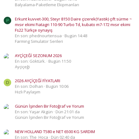
Balyalama-Paketleme Ekipmanları
Erkunt kuvvet-300, Steyr 8150 Daire çizerek(Yastık) çift sürme ~
P
mısır ekimi Fiatagri 110-90 Turbo Td, kubato m7-172 mısır ekimi
Fs22 Türkçe oynayış
En son: phednourtensua
Bugün 14:48
Farming Simulator Serileri
AYÇİÇEĞİ SEZONUM 2026
En son: Göktürk.
Bugün 11:50
Ayçiçeği
2026 AYÇİÇEĞİ FİYATLARI
D
En son: Dolhan
Bugün 10:06
Hızlı Paylaşım
Günün İşinden Bir Fotoğraf ve Yorum
En son: Yaşar Akgün
Dün 21:01 da
Günün İşinden Bir Fotoğraf ve Yorum
NEW HOLLAND T580 e NET 6500 KG SARDIM
En son: The_Hoca
Dün 02:40 da