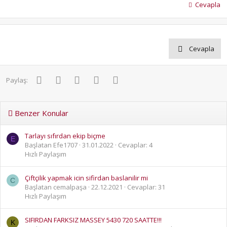
Cevapla
Cevapla
Facebook
Twitter
Pinterest
WhatsApp
E-posta
Paylaş:
Benzer Konular
Tarlayı sıfırdan ekip biçme
E
Başlatan Efe1707
31.01.2022
Cevaplar: 4
Hızlı Paylaşım
Çiftçilik yapmak icin sifirdan baslanilir mi
C
Başlatan cemalpaşa
22.12.2021
Cevaplar: 31
Hızlı Paylaşım
SIFIRDAN FARKSIZ MASSEY 5430 720 SAATTE!!!
K