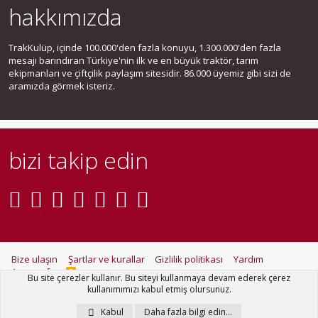
hakkımızda
TrakKulüp, içinde 100.000'den fazla konuyu, 1.300.000'den fazla
mesajı barındıran Türkiye'nin ilk ve en büyük traktör, tarım
ekipmanları ve çiftçilik paylaşım sitesidir. 86.000 üyemiz gibi sizi de
aramızda görmek isteriz.
bizi takip edin
Bize ulaşın
Şartlar ve kurallar
Gizlilik politikası
Yardım
Ana sayfa
R
Bu site çerezler kullanır. Bu siteyi kullanmaya devam ederek çerez
S
kullanımımızı kabul etmiş olursunuz.
S
®
Community platform by XenForo
© 2010-2021 XenForo Ltd.
Kabul
Daha fazla bilgi edin…
Metro Theme for XenForo by
PixelGoose Studio