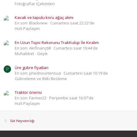
Fotoğraflar (Çekimler)
Kavak ve tapulu koru ağaç alımı
En son: Blackview
Cumartesi saat 22:22'de
Hızlı Paylaşım
En Uzun Topic Rekorunu TrakKulüp İle Kıralım
En son: Akifİnanç68
Cumartesi saat 19:44'de
Muhabbet - Geyik
Üre gübre fiyatları
P
En son: phednourtensua
Cumartesi saat 10:19'de
Gübreleme ve Bitki Besleme
Traktör önerisi
En son: Farmer22
Perşembe saat 16:07'de
Hızlı Paylaşım
Süt Hayvanclığı