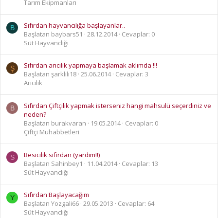
Tarım Ekipmanları
Sıfırdan hayvancılığa başlayanlar..
B
Başlatan baybars51
28.12.2014
Cevaplar: 0
Süt Hayvanclığı
Sıfırdan arıcılık yapmaya başlamak aklımda !!!
Ş
Başlatan şarklılı18
25.06.2014
Cevaplar: 3
Arıcılık
Sıfırdan Çiftçilik yapmak isterseniz hangi mahsulü seçerdiniz ve
B
neden?
Başlatan burakvaran
19.05.2014
Cevaplar: 0
Çiftçi Muhabbetleri
Besicilik sifirdan (yardim!!)
S
Başlatan Sahinbey1
11.04.2014
Cevaplar: 13
Süt Hayvanclığı
Sıfırdan Başlayacağım
Y
Başlatan Yozgali66
29.05.2013
Cevaplar: 64
Süt Hayvanclığı