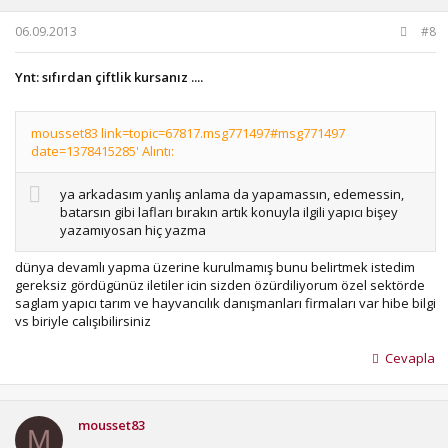
06.09.2013
#8
Ynt: sıfırdan çiftlik kursanız ....
mousset83 link=topic=67817.msg771497#msg771497
date=1378415285' Alıntı:
ya arkadasım yanlış anlama da yapamassın, edemessin,
batarsın gibi lafları bırakın artık konuyla ilgili yapıcı bişey
yazamıyosan hiç yazma
dünya devamlı yapma üzerine kurulmamış bunu belirtmek istedim
gereksiz gördügünüz iletiler icin sizden özürdiliyorum özel sektörde
saglam yapıcı tarım ve hayvancılık danışmanları firmaları var hibe bilgi
vs biriyle calışıbilirsiniz
Cevapla
mousset83
M