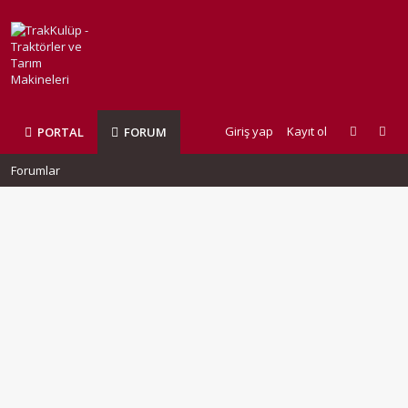
Giriş yap
Kayıt ol
PORTAL
FORUM
Forumlar