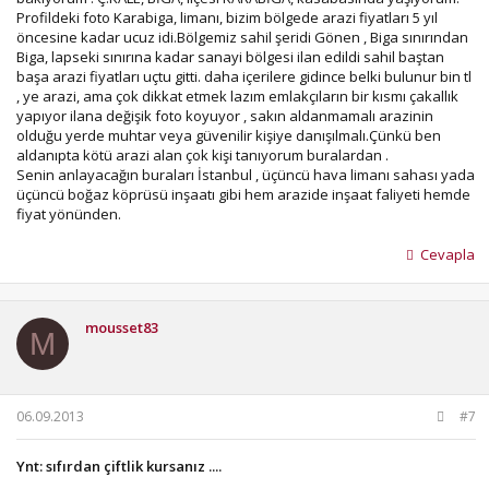
Profildeki foto Karabiga, limanı, bizim bölgede arazi fiyatları 5 yıl
öncesine kadar ucuz idi.Bölgemiz sahil şeridi Gönen , Biga sınırından
Biga, lapseki sınırına kadar sanayi bölgesi ilan edildi sahil baştan
başa arazi fiyatları uçtu gitti. daha içerilere gidince belki bulunur bin tl
, ye arazi, ama çok dikkat etmek lazım emlakçıların bir kısmı çakallık
yapıyor ilana değişik foto koyuyor , sakın aldanmamalı arazinin
olduğu yerde muhtar veya güvenilir kişiye danışılmalı.Çünkü ben
aldanıpta kötü arazi alan çok kişi tanıyorum buralardan .
Senin anlayacağın buraları İstanbul , üçüncü hava limanı sahası yada
üçüncü boğaz köprüsü inşaatı gibi hem arazide inşaat faliyeti hemde
fiyat yönünden.
Cevapla
mousset83
M
06.09.2013
#7
Ynt: sıfırdan çiftlik kursanız ....