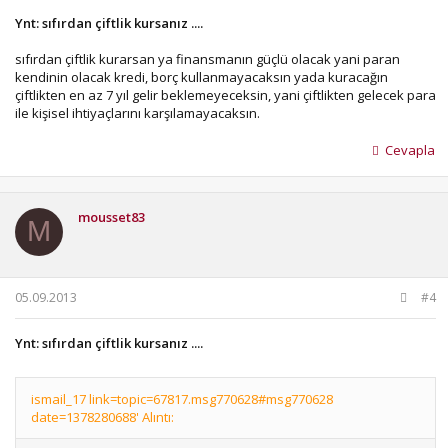
Ynt: sıfırdan çiftlik kursanız ....
sıfırdan çiftlik kurarsan ya finansmanın güçlü olacak yani paran
kendinin olacak kredi, borç kullanmayacaksın yada kuracağın
çiftlikten en az 7 yıl gelir beklemeyeceksin, yani çiftlikten gelecek para
ile kişisel ihtiyaçlarını karşılamayacaksın.
Cevapla
mousset83
M
05.09.2013
#4
Ynt: sıfırdan çiftlik kursanız ....
ismail_17 link=topic=67817.msg770628#msg770628
date=1378280688' Alıntı: