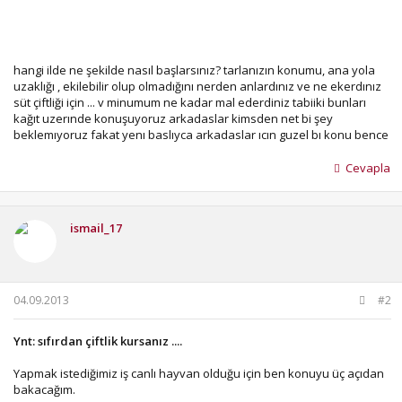
hangi ilde ne şekilde nasıl başlarsınız? tarlanızın konumu, ana yola
uzaklığı , ekilebilir olup olmadığını nerden anlardınız ve ne ekerdınız
süt çiftliği için ... v minumum ne kadar mal ederdiniz tabiiki bunları
kağıt uzerınde konuşuyoruz arkadaslar kimsden net bi şey
beklemıyoruz fakat yenı baslıyca arkadaslar ıcın guzel bı konu bence
Cevapla
ismail_17
04.09.2013
#2
Ynt: sıfırdan çiftlik kursanız ....
Yapmak istediğimiz iş canlı hayvan olduğu için ben konuyu üç açıdan
bakacağım.