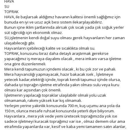
HAVA
SU
TOPRAK
HAVA, ile başlarsak aldığımız havanın kalitesi önemli sağlığımız için
bunuda en iyi ve ucuz açık besi sistem ilekarşılayabiliriz.
Bunun içine iklim şartlarınıda alırsak çok sıcak yada çok soğuk yerler
süt sığırcılığı için ekonomik olmaz.
SU,işletmenin kendi doğal suyu olması gerek hayvanların her zaman
ulaşabileceği gibi.
Hayvanların içebileceği kalite ve sıcaklıkta olmalı su.
TOPRAK, konusunu biraz daha detaylı araştırmak gerekirse
yapacağımız iş meraya dayalımı olacak , mera imkanı varsa işletme
ona göre düzenlenmeli.
Mera kendi tapumuzun içindemi olacak , ki bu çok zor ve pahalı.
Mera hayvancılığı yapmayacak, hazır bakacak isek , İşletmeye
yetecek kadar,elektriği içinde, toprak kendi tapumuz içinde olursa,
dahada iyi toprağın işletme etrafında yakın olması sulu veya kuru
olması kar açısından çok önemli.
İşletmenin yapılacağı topraklar ulaşılabilir olmalı yolu uzak
olmamamalı, rakımı yüksek kar kış olmamalı.
Yerleşim yerine yakınlık konusunda 700 m, kuş uçumu ana yola da
150 m, olunca mesafe ruhsat konusunda yeterli diye biliyorum.
Hayvanlara , mera yok vede yemi üretecek toprağımızda yok ise
sadece işletmeyi kuracak toprağımız var ise , olmaz demem olur ama
etrafımda yapanlarda var, kesif ve kaba yemi tamamen satın alanlar,