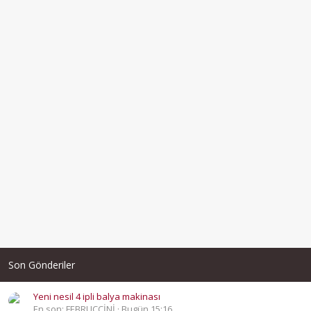
Son Gönderiler
Yeni nesil 4 ipli balya makinası
En son: FEBRUCCİNİ
Bugün 15:16