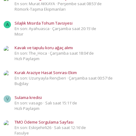
En son: Murat AKKAYA
Perşembe saat 08:53'de
Römork-Taşıma Ekipmanları
Silajlık Mısırda Tohum Tavsiyesi
A
En son: Ayahuasca
Çarşamba saat 20:15'de
Mısır
Kavak ve tapulu koru ağaç alımı
En son: The_Hoca
Çarşamba saat 18:04'de
Hızlı Paylaşım
Kurak Araziye Hasat Sonrası Ekim
En son: Uzunyayla Rençberi
Çarşamba saat 00:57'de
Buğday
Sulama kredisi
V
En son: vasago
Salı saat 15:11'de
Hızlı Paylaşım
TMO Ödeme Sorgulama Sayfası
En son: Eskişehirli26
Salı saat 12:16'de
Fasulye