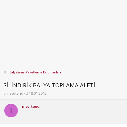
Balyalama-Paketleme Ekipmanları
SİLİNDİRİK BALYA TOPLAMA ALETİ
K
B
insertend
18.01.2012
o
a
n
ş
insertend
b
l
I
u
a
y
n
u
g