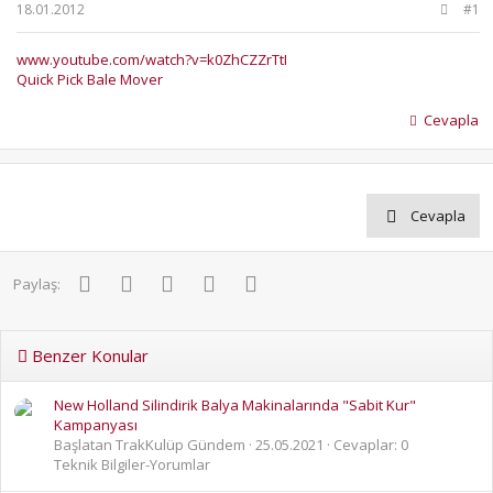
b
ı
18.01.2012
#1
a
ç
ş
t
www.youtube.com/watch?v=k0ZhCZZrTtI
l
a
Quick Pick Bale Mover
a
r
t
i
Cevapla
a
h
n
i
Cevapla
Facebook
Twitter
Pinterest
WhatsApp
E-posta
Paylaş:
Benzer Konular
New Holland Silindirik Balya Makinalarında "Sabit Kur"
Kampanyası
Başlatan TrakKulüp Gündem
25.05.2021
Cevaplar: 0
Teknik Bilgiler-Yorumlar