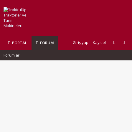
Giriş yap
Kayıt ol
PORTAL
FORUM
Forumlar