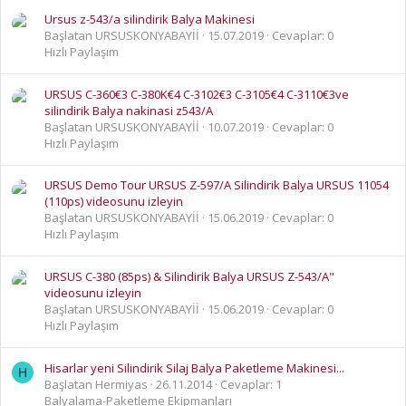
Ursus z-543/a silindirik Balya Makinesi
Başlatan URSUSKONYABAYİİ
15.07.2019
Cevaplar: 0
Hızlı Paylaşım
URSUS C-360€3 C-380K€4 C-3102€3 C-3105€4 C-3110€3ve
silindirik Balya nakinasi z543/A
Başlatan URSUSKONYABAYİİ
10.07.2019
Cevaplar: 0
Hızlı Paylaşım
URSUS Demo Tour URSUS Z-597/A Silindirik Balya URSUS 11054
(110ps) videosunu izleyin
Başlatan URSUSKONYABAYİİ
15.06.2019
Cevaplar: 0
Hızlı Paylaşım
URSUS C-380 (85ps) & Silindirik Balya URSUS Z-543/A"
videosunu izleyin
Başlatan URSUSKONYABAYİİ
15.06.2019
Cevaplar: 0
Hızlı Paylaşım
Hisarlar yeni Silindirik Silaj Balya Paketleme Makinesi...
H
Başlatan Hermiyas
26.11.2014
Cevaplar: 1
Balyalama-Paketleme Ekipmanları