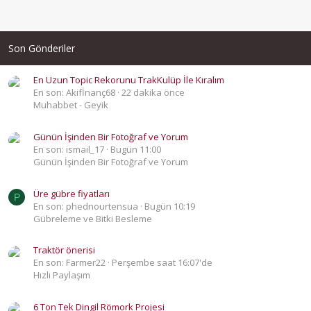
Son Gönderiler
En Uzun Topic Rekorunu TrakKulüp İle Kıralım
En son: Akifİnanç68
22 dakika önce
Muhabbet - Geyik
Günün İşinden Bir Fotoğraf ve Yorum
En son: ismail_17
Bugün 11:00
Günün İşinden Bir Fotoğraf ve Yorum
Üre gübre fiyatları
P
En son: phednourtensua
Bugün 10:19
Gübreleme ve Bitki Besleme
Traktör önerisi
En son: Farmer22
Perşembe saat 16:07'de
Hızlı Paylaşım
6 Ton Tek Dingil Römork Projesi