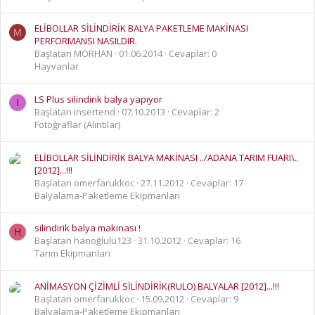
ELİBOLLAR SİLİNDİRİK BALYA PAKETLEME MAKİNASI
M
PERFORMANSI NASILDIR.
Başlatan MORHAN
01.06.2014
Cevaplar: 0
Hayvanlar
LS Plus silindirik balya yapıyor
I
Başlatan insertend
07.10.2013
Cevaplar: 2
Fotoğraflar (Alıntılar)
ELİBOLLAR SİLİNDİRİK BALYA MAKİNASI ../ADANA TARIM FUARI\..
[2012]...!!!
Başlatan omerfarukkoc
27.11.2012
Cevaplar: 17
Balyalama-Paketleme Ekipmanları
silindirik balya makinası !
H
Başlatan hanoğlulu123
31.10.2012
Cevaplar: 16
Tarım Ekipmanları
ANİMASYON ÇİZİMLİ SİLİNDİRİK(RULO) BALYALAR [2012]...!!!
Başlatan omerfarukkoc
15.09.2012
Cevaplar: 9
Balyalama-Paketleme Ekipmanları