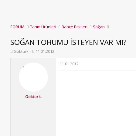
FORUM
Tarım Ürünleri
Bahçe Bitkileri
Soğan
SOĞAN TOHUMU İSTEYEN VAR MI?
K
B
Göktürk.
11.01.2012
o
a
n
ş
11.01.2012
b
l
u
a
y
n
u
g
b
ı
a
ç
Göktürk.
ş
t
l
a
a
r
t
i
a
h
n
i