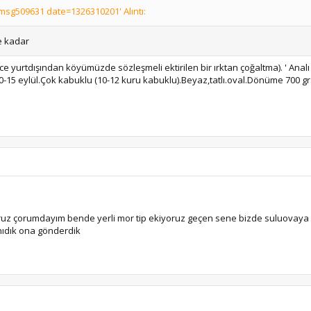
sg509631 date=1326310201' Alıntı:
e kadar
 yurtdışından köyümüzde sözleşmeli ektirilen bir ırktan çoğaltma). ' Analı 
5 eylül.Çok kabuklu (10-12 kuru kabuklu).Beyaz,tatlı.oval.Dönüme 700 gram
ekmiyoruz çorumdayım bende yerli mor tip ekiyoruz geçen sene bizde suluovay
anıdık ona gönderdik