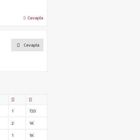
Cevapla
Cevapla
1
720
2
1K
1
1K