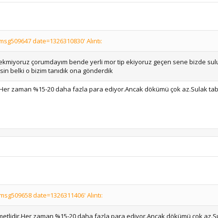
sg509647 date=1326310830' Alıntı:
o tipi ekmiyoruz çorumdayım bende yerli mor tip ekiyoruz geçen sene bizde s
rsin belki o bizim tanıdık ona gönderdik
lidir.Her zaman %15-20 daha fazla para ediyor.Ancak dökümü çok az.Sulak t
msg509658 date=1326311406' Alıntı:
r.Kıymetlidir.Her zaman %15-20 daha fazla para ediyor.Ancak dökümü çok az.