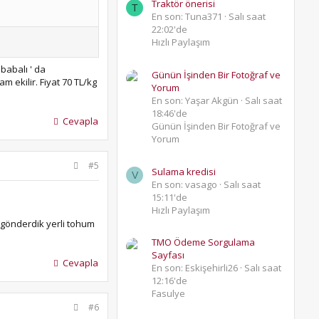
Traktör önerisi
T
En son: Tuna371
Salı saat
22:02'de
Hızlı Paylaşım
babalı ' da
Günün İşinden Bir Fotoğraf ve
 ekilir. Fiyat 70 TL/kg
Yorum
En son: Yaşar Akgün
Salı saat
18:46'de
Cevapla
Günün İşinden Bir Fotoğraf ve
Yorum
#5
Sulama kredisi
V
En son: vasago
Salı saat
15:11'de
Hızlı Paylaşım
a gönderdik yerli tohum
TMO Ödeme Sorgulama
Sayfası
Cevapla
En son: Eskişehirli26
Salı saat
12:16'de
Fasulye
#6