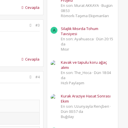
Projesi
En son: Murat AKKAYA
Bugün
Cevapla
08:53
Römork-Taşıma Ekipmanları
#3
Silajlık Mısırda Tohum
A
Tavsiyesi
En son: Ayahuasca
Dün 20:15
da
Mısır
Cevapla
Kavak ve tapulu koru ağaç
alımı
En son: The_Hoca
Dün 18:04
#4
da
Hızlı Paylaşım
Kurak Araziye Hasat Sonrası
Ekim
En son: Uzunyayla Rençberi
Dün 00:57 da
Buğday