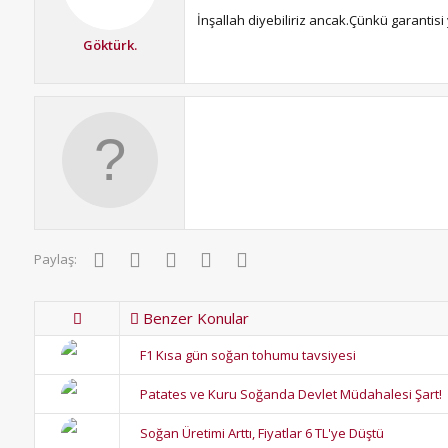
İnşallah diyebiliriz ancak.Çünkü garantisi
Göktürk.
Facebook
Twitter
Pinterest
WhatsApp
E-posta
Paylaş:
Benzer Konular
F1 Kısa gün soğan tohumu tavsiyesi
Patates ve Kuru Soğanda Devlet Müdahalesi Şart!
Soğan Üretimi Arttı, Fiyatlar 6 TL'ye Düştü