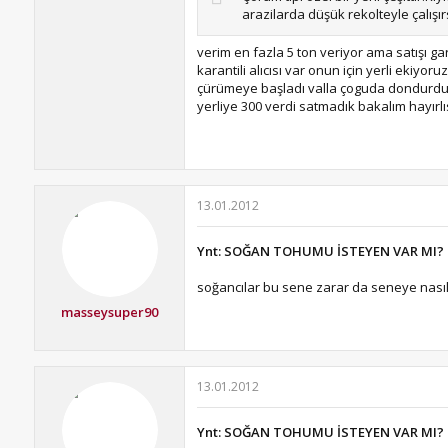
arazilarda düşük rekolteyle çalışı
verim en fazla 5 ton veriyor ama satışı ga
karantili alıcısı var onun için yerli ekiyo
çürümeye başladı valla çoguda dondurdu y
yerliye 300 verdi satmadık bakalım hayırlı
13.01.2012
Ynt: SOĞAN TOHUMU İSTEYEN VAR MI?
soğancılar bu sene zarar da seneye nasıl o
masseysuper90
13.01.2012
Ynt: SOĞAN TOHUMU İSTEYEN VAR MI?