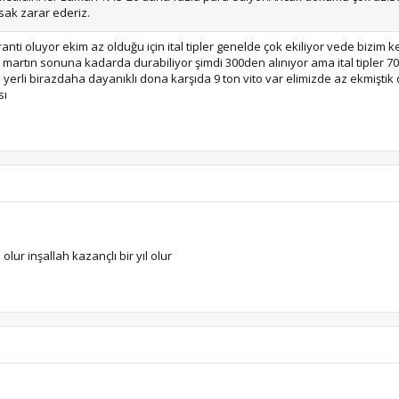
rsak zarar ederiz.
ranti oluyor ekim az olduğu için ital tipler genelde çok ekiliyor vede bizi
ruz martın sonuna kadarda durabiliyor şimdi 300den alınıyor ama ital tipler 7
erli birazdaha dayanıklı dona karşıda 9 ton vito var elimizde az ekmiştik 
sı
lur inşallah kazançlı bir yıl olur