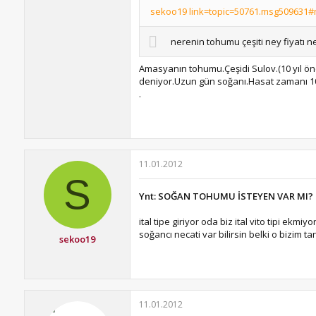
sekoo19 link=topic=50761.msg509631#m
nerenin tohumu çeşiti ney fiyatı n
Amasyanın tohumu.Çeşidi Sulov.(10 yıl önce
deniyor.Uzun gün soğanı.Hasat zamanı 10-1
.
11.01.2012
S
Ynt: SOĞAN TOHUMU İSTEYEN VAR MI?
ital tipe giriyor oda biz ital vito tipi 
soğancı necati var bilirsin belki o bizim t
sekoo19
11.01.2012