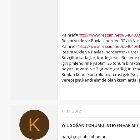
<a href='
http://www.ressim.net/i/540403
Resim yukle ve Paylas' border='0' /></a>
<a href='
http://www.ressim.net/i/540403
Resim yukle ve Paylas' border='0' /></a>
Sevgili arkadaşlar, kardeşlerim. Bu sene 
için çimlendirme yaptım. 35 tohum bıraktım
beyaz uç verdi ve 7. günde gördüğünüz şe
Bunları kendi kontrolüm için rastgele(se
vereceğim,kendi elimde olan kısımlarda iş
11.01.2012
K
Ynt: SOĞAN TOHUMU İSTEYEN VAR MI?
hangi çeşit abi tohumun.