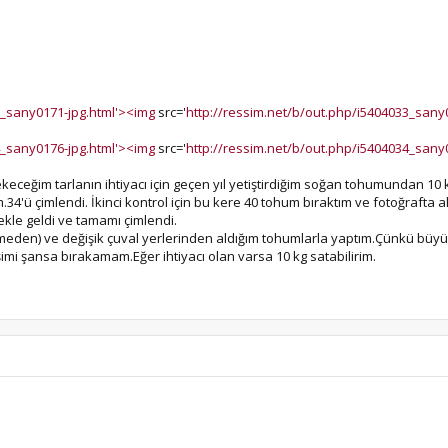
3_sany0171-jpg.html'><img
src='
http://ressim.net/b/out.php/i5404033_sany
4_sany0176-jpg.html'><img
src='
http://ressim.net/b/out.php/i5404034_sany
ekeceğim tarlanın ihtiyacı için geçen yıl yetiştirdiğim soğan tohumundan 1
.34'ü çimlendi. İkinci kontrol için bu kere 40 tohum bıraktım ve fotoğrafta a
kle geldi ve tamamı çimlendi.
çmeden) ve değişik çuval yerlerinden aldığım tohumlarla yaptım.Çünkü bü
imi şansa bırakamam.Eğer ihtiyacı olan varsa 10 kg satabilirim.