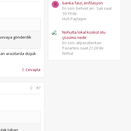
banka faizi, enfilasyon
B
En son: behcet arı
Salı saat
10:19'de
Hızlı Paylaşım
Nohutta lokal küsküt otu
uluovaya gönderdik
çözümü nedir
En son: alipasalierkan
Pazartesi saat 21:26'de
Nohut
aban arazilarda düşük
Cevapla
#7
Sulak taban