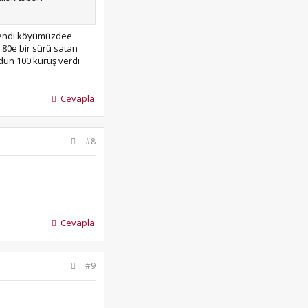
m kendi köyümüzdee
0 80e bir sürü satan
dun 100 kuruş verdi
Cevapla
#8
Cevapla
#9