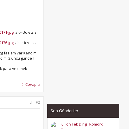
0171-jpg'
alt='Ucretsiz
0176-jpg'
alt='Ucretsiz
0 kg fazlam var.Kendim
ldım. 3.üncü günde !!
yük para ve emek
Cevapla
#2
Son Gönderiler
6 Ton Tek Dingil Römork