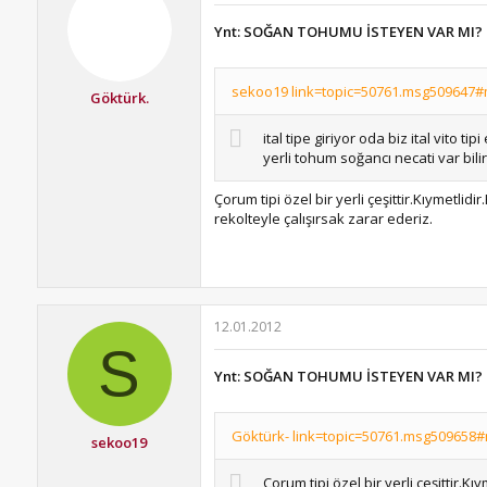
Ynt: SOĞAN TOHUMU İSTEYEN VAR MI?
sekoo19 link=topic=50761.msg509647#m
Göktürk.
ital tipe giriyor oda biz ital vit
yerli tohum soğancı necati var bili
Çorum tipi özel bir yerli çeşittir.Kıymet
rekolteyle çalışırsak zarar ederiz.
12.01.2012
S
Ynt: SOĞAN TOHUMU İSTEYEN VAR MI?
Göktürk- link=topic=50761.msg509658#
sekoo19
Çorum tipi özel bir yerli çeşitti