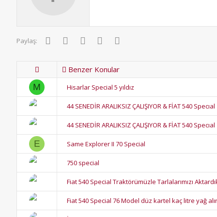
Facebook
Twitter
Pinterest
WhatsApp
E-posta
Paylaş:
Benzer Konular
M
Hisarlar Special 5 yıldız
44 SENEDİR ARALIKSIZ ÇALIŞIYOR & FİAT 540 Specıal
44 SENEDİR ARALIKSIZ ÇALIŞIYOR & FİAT 540 Specıal
E
Same Explorer II 70 Special
750 special
Fiat 540 Special Traktörümüzle Tarlalarımızı Aktardı
Fiat 540 Special 76 Model düz kartel kaç litre yağ alı