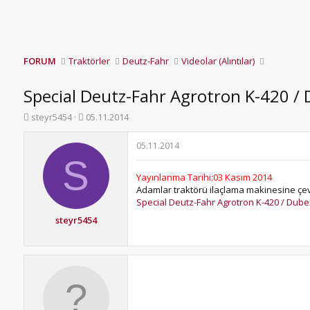
FORUM
Traktörler
Deutz-Fahr
Videolar (Alıntılar)
Special Deutz-Fahr Agrotron K-420 / 
K
B
steyr5454
05.11.2014
o
a
n
ş
05.11.2014
b
l
S
u
a
Yayınlanma Tarihi:03 Kasım 2014
y
n
Adamlar traktörü ilaçlama makinesine çevi
u
g
Special Deutz-Fahr Agrotron K-420 / Dub
b
ı
a
ç
steyr5454
ş
t
l
a
a
r
t
i
a
h
n
i