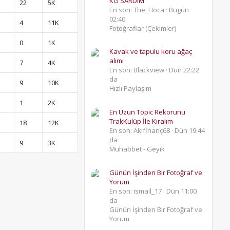
KG SARDIM
22
5K
En son: The_Hoca
Bugün
02:40
4
11K
Fotoğraflar (Çekimler)
0
1K
Kavak ve tapulu koru ağaç
alımı
7
4K
En son: Blackview
Dün 22:22
da
9
10K
Hızlı Paylaşım
1
2K
En Uzun Topic Rekorunu
TrakKulüp İle Kıralım
18
12K
En son: Akifİnanç68
Dün 19:44
da
9
3K
Muhabbet - Geyik
Günün İşinden Bir Fotoğraf ve
Yorum
En son: ismail_17
Dün 11:00
da
Günün İşinden Bir Fotoğraf ve
Yorum