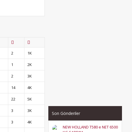
2
1K
1
2K
2
3K
14
4K
22
5K
3
3K
Son Gönderiler
3
4K
NEW HOLLAND T580 e NET 6500