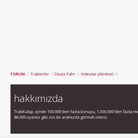
FORUM
Traktörler
Deutz-Fahr
Videolar (Alıntılar)
hakkımızda
TrakKulüp, içinde 100.000'den fazla konuyu, 1.300.000'den fazla mesa
86.000 üyemiz gibi sizi de aramızda görmek isteriz.