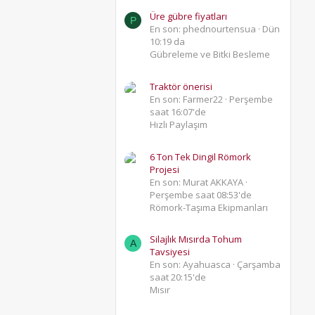
Üre gübre fiyatları
P
En son: phednourtensua
Dün
10:19 da
Gübreleme ve Bitki Besleme
Traktör önerisi
En son: Farmer22
Perşembe
saat 16:07'de
Hızlı Paylaşım
6 Ton Tek Dingil Römork
Projesi
En son: Murat AKKAYA
Perşembe saat 08:53'de
Römork-Taşıma Ekipmanları
Silajlık Mısırda Tohum
A
Tavsiyesi
En son: Ayahuasca
Çarşamba
saat 20:15'de
Mısır