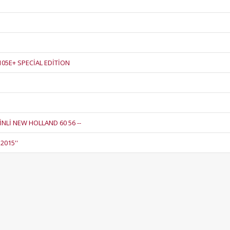
05E+ SPECİAL EDİTİON
İNLİ NEW HOLLAND 60 56 --
'2015''