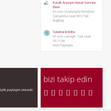
Kurak Araziye Hasat Sonrası
Ekim
En son: Uzunyayla Rençberi
Çarşamba saat 00:57'de
Buğday
Sulama kredisi
V
En son: vasago
Salı saat
15:11'de
Hızlı Paylaşım
bizi takip edin
ilik paylaşım sitesidir.