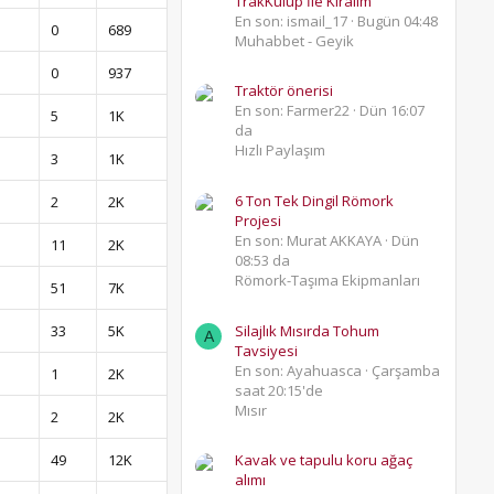
TrakKulüp İle Kıralım
En son: ismail_17
Bugün 04:48
0
689
Muhabbet - Geyik
0
937
Traktör önerisi
En son: Farmer22
Dün 16:07
5
1K
da
Hızlı Paylaşım
3
1K
6 Ton Tek Dingil Römork
2
2K
Projesi
En son: Murat AKKAYA
Dün
11
2K
08:53 da
Römork-Taşıma Ekipmanları
51
7K
33
5K
Silajlık Mısırda Tohum
A
Tavsiyesi
En son: Ayahuasca
Çarşamba
1
2K
saat 20:15'de
Mısır
2
2K
49
12K
Kavak ve tapulu koru ağaç
alımı