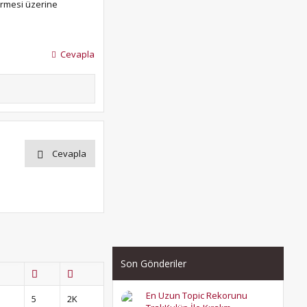
ermesi üzerine
Cevapla
Cevapla
Son Gönderiler
En Uzun Topic Rekorunu
5
2K