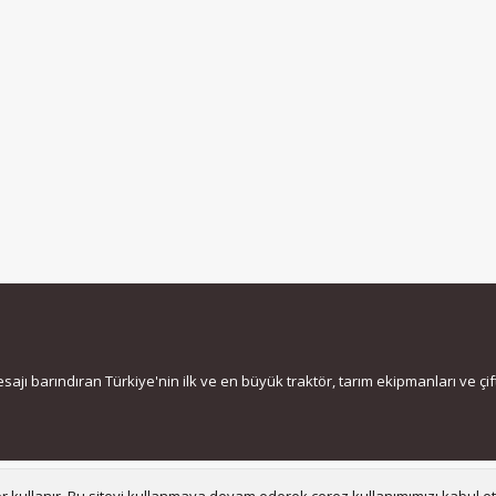
jı barındıran Türkiye'nin ilk ve en büyük traktör, tarım ekipmanları ve çiftç
Bize ula