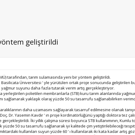
öntem geliştirildi
) tarafından, tarım sulamasında yeni bir yöntem geliştirildi.
 Basilicata Üniversitesi ' yle yürütülen ortak proje sonucunda geliştirilen 
, yağmur suyunu daha fazla tutarak verim artış gerçekleştiriyor.
yla yerleştirilen polietilen membranlarla (STB) kuru tarım alanlarında yağm
 sağlanarak yaklaşık olaraj yüzde 50 su tasarrufu sağlanabilirken verimde
 aralıklarının daha uzamasını sağlayarak tasarruf edilmesine olanak tanıy
ç. Dr. Yasemin Kavdır ' ın proje kordinatörlüğünü yaptığı doktora tez çalı
 gerçekleştirildi. İki yıllık çalışma süresi boyunca STB kullanımının, Kumlu 
şık yüzde 50 su tasarrufu sağlanarak iyi kalitede çim yetiştirilebileceği tespit
ktardaki kullanılan suyun yüzde 60 ' ı kullanılarak iki kata kadar artış gö