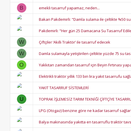
B
emekli tasarruf yapamaz, neden...
Bakan Pakdemirli: "Damla sulama ile çeltikte %50 su
Pakdemirli: "Her gün 25 Damacana Su Tasarruf Edileb
W
Çiftçiler ‘Akıllı Traktör’ ile tasarruf edecek
W
Damla sulamayla yetiştirilen çeltikte yüzde 75 su ta
O
Yakkıtan zamandan tasarruf için Beyin Fırtınası yapal
Elektrikli traktör yıllık 133 bin lira yakıt tasarrufu sa
YAKIT TASARRUF SİSTEMLERİ
U
TOPRAK İŞLEMESİZ TARIM TEKNİĞİ ÇİFTÇİYE TASARR
LPG (Otogaz) benzine göre ne kadar tasarruf sağlar
Balya makinasında yakıtta en tasarruflu traktör tavs