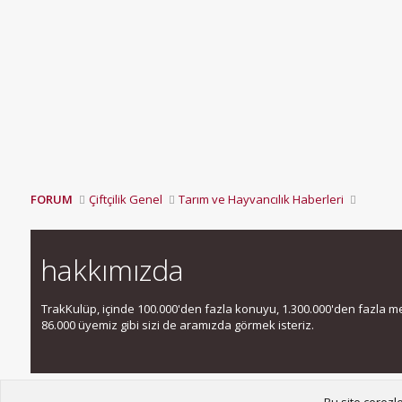
FORUM
Çiftçilik Genel
Tarım ve Hayvancılık Haberleri
hakkımızda
TrakKulüp, içinde 100.000'den fazla konuyu, 1.300.000'den fazla mesa
86.000 üyemiz gibi sizi de aramızda görmek isteriz.