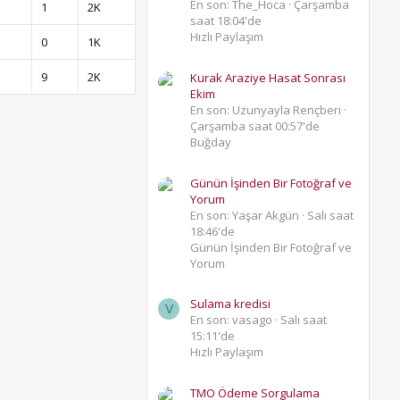
En son: The_Hoca
Çarşamba
1
2K
saat 18:04'de
Hızlı Paylaşım
0
1K
9
2K
Kurak Araziye Hasat Sonrası
Ekim
En son: Uzunyayla Rençberi
Çarşamba saat 00:57'de
Buğday
Günün İşinden Bir Fotoğraf ve
Yorum
En son: Yaşar Akgün
Salı saat
18:46'de
Günün İşinden Bir Fotoğraf ve
Yorum
Sulama kredisi
V
En son: vasago
Salı saat
15:11'de
Hızlı Paylaşım
TMO Ödeme Sorgulama