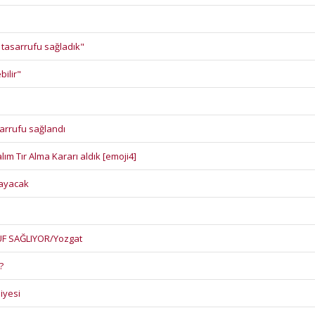
 tasarrufu sağladık"
ilir"
sarrufu sağlandı
ım Tır Alma Kararı aldık [emoji4]
ğlayacak
UF SAĞLIYOR/Yozgat
?
iyesi