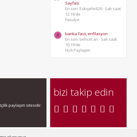
Sayfası
En son: Eskişehirli26
Salı saat
12:16'de
Fasulye
banka faizi, enfilasyon
B
En son: behcet arı
Salı saat
10:19'de
Hızlı Paylaşım
bizi takip edin
ilik paylaşım sitesidir.
şın
Şartlar ve kurallar
Gizlilik politikası
Yardım
Ana sayfa
R