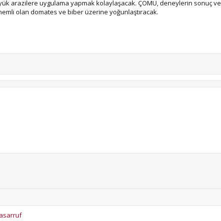
 büyük arazilere uygulama yapmak kolaylaşacak. ÇOMÜ, deneylerin sonuç v
nemli olan domates ve biber üzerine yoğunlaştıracak.
tasarruf