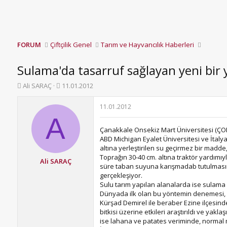
FORUM
Çiftçilik Genel
Tarım ve Hayvancılık Haberleri
Sulama'da tasarruf sağlayan yeni bir y
K
B
Ali SARAÇ
11.01.2012
o
a
n
ş
11.01.2012
b
l
A
u
a
Çanakkale Onsekiz Mart Üniversitesi (ÇOMÜ
y
n
ABD Michigan Eyalet Üniversitesi ve İtalya
u
g
altına yerleştirilen su geçirmez bir madde
b
ı
Toprağın 30-40 cm. altına traktör yardımı
a
ç
Ali SARAÇ
süre taban suyuna karışmadab tutulmasını
ş
t
gerçekleşiyor.
l
a
Sulu tarım yapılan alanalarda ise sulama
a
r
Dünyada ilk olan bu yöntemin denemesi, Do
t
i
Kürşad Demirel ile beraber Ezine ilçesinde
a
h
bitkisi üzerine etkileri araştırıldı ve yakla
n
i
ise lahana ve patates veriminde, normal mi