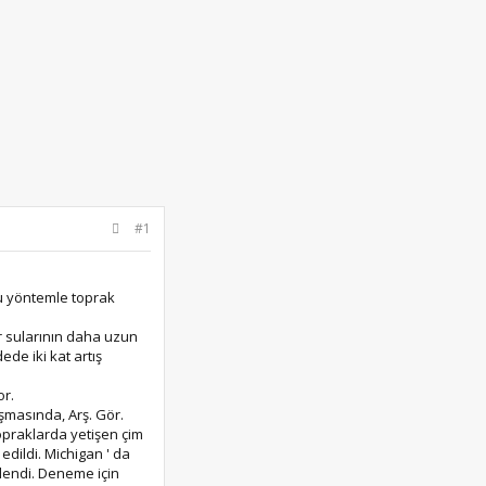
#1
bu yöntemle toprak
ur sularının daha uzun
de iki kat artış
or.
şmasında, Arş. Gör.
topraklarda yetişen çim
 edildi. Michigan ' da
zlendi. Deneme için