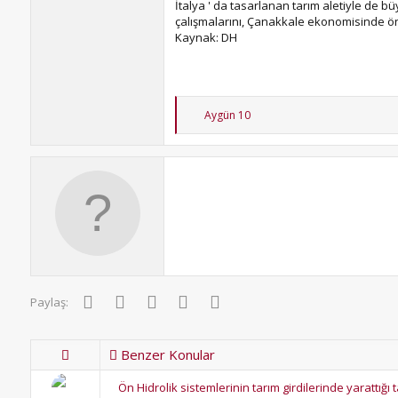
İtalya ' da tasarlanan tarım aletiyle de
çalışmalarını, Çanakkale ekonomisinde ö
Kaynak: DH
T
Aygün 10
e
p
k
i
l
e
r
:
Facebook
Twitter
Pinterest
WhatsApp
E-posta
Paylaş:
Benzer Konular
Ön Hidrolik sistemlerinin tarım girdilerinde yarattığı 