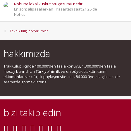
Nohutta lokal küsküt otu çözümü nedir
En son: alipasalierkan
Pazartesi saat 21:26'de
Nohut
Teknik Bilgiler-Yorumlar
hakkımızda
TrakKulüp, içinde 100.000'den fazla konuyu, 1.300.000'den fazla
mesajı barındıran Türkiye'nin ilk ve en büyük traktör, tarım
ekipmanları ve çiftçilik paylaşım sitesidir. 86.000 üyemiz gibi sizi de
aramızda görmek isteriz.
bizi takip edin