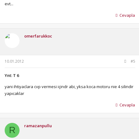
evt...
Cevapla
omerfarukkoc
10.01.2012
#5
Ynt: T 6
yani ihtiyaclara cvp vermesi içindr abi, yksa koca motoru nie 4 silindir
yapıcaklar
Cevapla
ramazanpullu
R