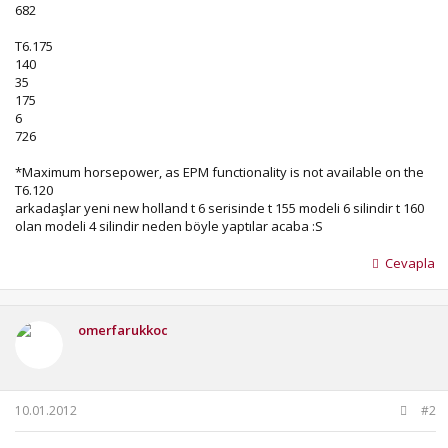
682
T6.175
140
35
175
6
726
*Maximum horsepower, as EPM functionality is not available on the
T6.120
arkadaşlar yeni new holland t 6 serisinde t 155 modeli 6 silindir t 160
olan modeli 4 silindir neden böyle yaptılar acaba :S
Cevapla
omerfarukkoc
10.01.2012
#2