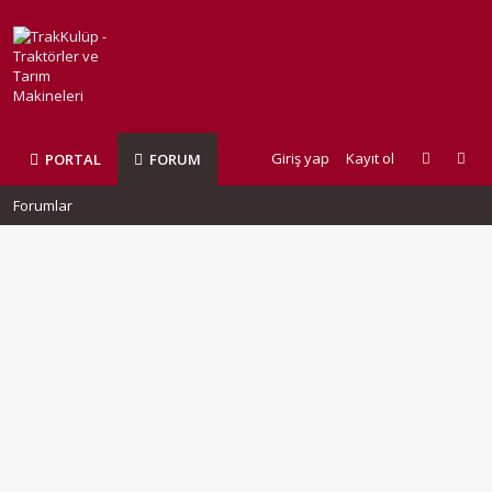
Giriş yap
Kayıt ol
PORTAL
FORUM
Forumlar