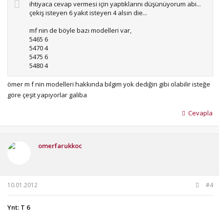
ihtiyaca cevap vermesi için yaptıklarını düşünüyorum abi...
çekiş isteyen 6 yakıt isteyen 4 alsın die...
mf nin de böyle bazı modelleri var,
5465 6
5470 4
5475 6
5480 4
ömer m f nin modelleri hakkında bilgim yok dediğin gibi olabilir isteğe
göre çeşit yapıyorlar galiba
Cevapla
omerfarukkoc
10.01.2012
#4
Ynt: T 6