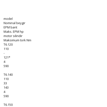
model
Nominal beygir
EPM bant
Maks. EPM hp
motor silindir
Maksimum tork Nm
T6.120
110
-
121*
4
590
T6.140
110
33
143
4
590
T6.150