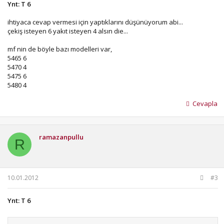
Ynt: T 6
ihtiyaca cevap vermesi için yaptıklarını düşünüyorum abi...
çekiş isteyen 6 yakıt isteyen 4 alsın die...
mf nin de böyle bazı modelleri var,
5465 6
5470 4
5475 6
5480 4
Cevapla
ramazanpullu
R
10.01.2012
#3
Ynt: T 6