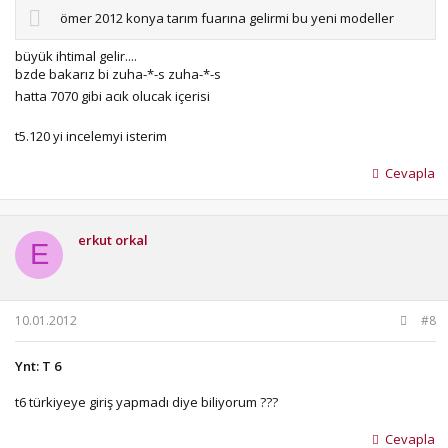
ömer 2012 konya tarım fuarına gelirmi bu yeni modeller
büyük ihtimal gelir....
bzde bakarız bi zuha-*-s zuha-*-s
hatta 7070 gibi acık olucak içerisi
t5.120 yi incelemyi isterim
Cevapla
erkut orkal
E
10.01.2012
#8
Ynt: T 6
t6 türkiyeye giriş yapmadı diye biliyorum ???
Cevapla