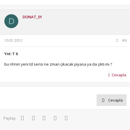
DONAT_01
D
10.01.2012
#9
Ynt: T 6
bu nhnin yeni td serisi ne zman çıkacak piyasa ya da çıktı mı ?
Cevapla
Cevapla
Facebook
Twitter
Pinterest
WhatsApp
E-posta
Paylaş: