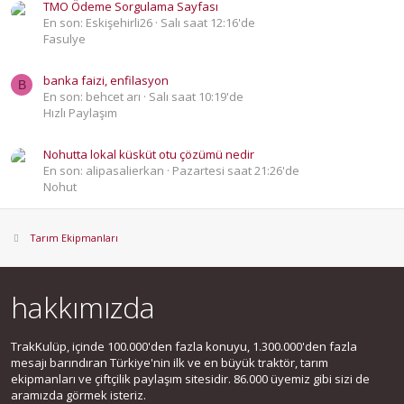
TMO Ödeme Sorgulama Sayfası
En son: Eskişehirli26
Salı saat 12:16'de
Fasulye
banka faizi, enfilasyon
B
En son: behcet arı
Salı saat 10:19'de
Hızlı Paylaşım
Nohutta lokal küsküt otu çözümü nedir
En son: alipasalierkan
Pazartesi saat 21:26'de
Nohut
Tarım Ekipmanları
hakkımızda
TrakKulüp, içinde 100.000'den fazla konuyu, 1.300.000'den fazla
mesajı barındıran Türkiye'nin ilk ve en büyük traktör, tarım
ekipmanları ve çiftçilik paylaşım sitesidir. 86.000 üyemiz gibi sizi de
aramızda görmek isteriz.