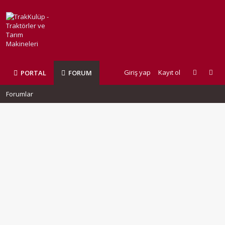
Giriş yap
Kayıt ol
PORTAL
FORUM
Forumlar