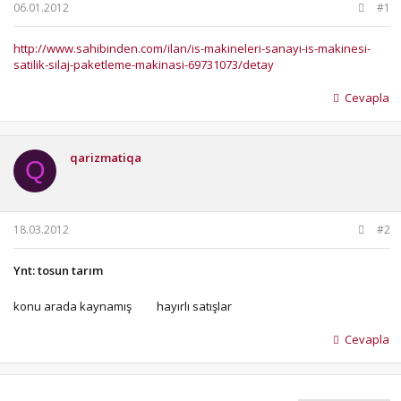
b
ı
06.01.2012
#1
a
ç
ş
t
http://www.sahibinden.com/ilan/is-makineleri-sanayi-is-makinesi-
l
a
satilik-silaj-paketleme-makinasi-69731073/detay
a
r
t
i
Cevapla
a
h
n
i
qarizmatiqa
Q
18.03.2012
#2
Ynt: tosun tarım
konu arada kaynamış
hayırlı satışlar
Cevapla