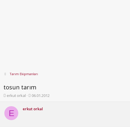
Tarım Ekipmanları
tosun tarım
K
B
erkut orkal
06.01.2012
o
a
n
ş
erkut orkal
b
l
E
u
a
y
n
u
g