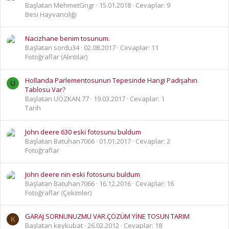
Başlatan MehmetGngr
15.01.2018
Cevaplar: 9
Besi Hayvancılığı
Nacizhane benim tosunum.
Başlatan sordu34
02.08.2017
Cevaplar: 11
Fotoğraflar (Alıntılar)
Hollanda Parlementosunun Tepesinde Hangi Padişahın
U
Tablosu Var?
Başlatan UÖZKAN.77
19.03.2017
Cevaplar: 1
Tarih
John deere 630 eski fotosunu buldum
Başlatan Batuhan7066
01.01.2017
Cevaplar: 2
Fotoğraflar
John deere nin eski fotosunu buldum
Başlatan Batuhan7066
16.12.2016
Cevaplar: 16
Fotoğraflar (Çekimler)
GARAJ SORNUNUZMU VAR.ÇÖZÜM YİNE TOSUN TARIM
K
Başlatan keykubat
26.02.2012
Cevaplar: 18