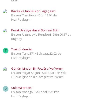
Mısır
Kavak ve tapulu koru ağaç alımı
En son: The_Hoca
Dün 18:04 da
Hızlı Paylaşım
Kurak Araziye Hasat Sonrası Ekim
En son: Uzunyayla Rençberi
Dün 00:57 da
Buğday
Traktör önerisi
T
En son: Tuna371
Salı saat 22:02'de
Hızlı Paylaşım
Günün İşinden Bir Fotoğraf ve Yorum
En son: Yaşar Akgün
Salı saat 18:46'de
Günün İşinden Bir Fotoğraf ve Yorum
Sulama kredisi
V
En son: vasago
Salı saat 15:11'de
Hızlı Paylaşım