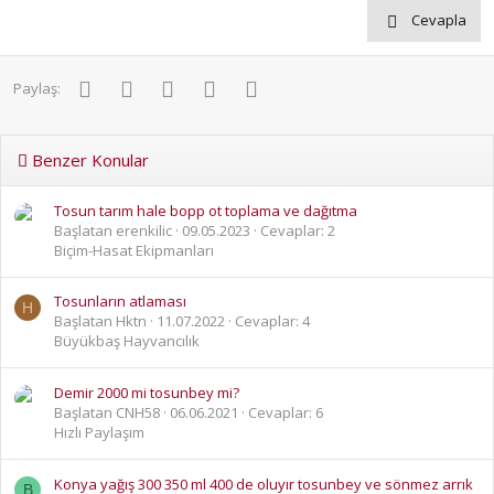
Cevapla
Facebook
Twitter
Pinterest
WhatsApp
E-posta
Paylaş:
Benzer Konular
Tosun tarım hale bopp ot toplama ve dağıtma
Başlatan erenkilic
09.05.2023
Cevaplar: 2
Biçim-Hasat Ekipmanları
Tosunların atlaması
H
Başlatan Hktn
11.07.2022
Cevaplar: 4
Büyükbaş Hayvancılık
Demir 2000 mi tosunbey mi?
Başlatan CNH58
06.06.2021
Cevaplar: 6
Hızlı Paylaşım
Konya yağış 300 350 ml 400 de oluyır tosunbey ve sönmez arrık
B