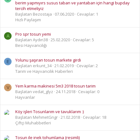
berim yapmıyırs susus taban ve yarıtaban için hangi bupday
tercih etmeliyiz
Başlatan Bezostaja
07.06.2020
Cevaplar: 1
Hızlı Paylaşım
Pro spr tosun yemi
A
Başlatan Aydın38
25.02.2020
Cevaplar: 5
Besi Hayvancılığı
Yolunu şaşıran tosun markete girdi
E
Başlatan erkunt_34
21.02.2019
Cevaplar: 2
Tarım ve Hayvancılık Haberleri
Yem karma makinesi 5m3 2018 tosun tarim
V
Başlatan vedat_glyz
24.11.2018
Cevaplar: 0
Hayvanlar
Köy işleri Tosunlarım ve tavuklarım :)
Başlatan MehmetGngr
21.02.2018
Cevaplar: 18
Çiftçi Muhabbetleri
Tosun ile inek tohumlama (resimli)