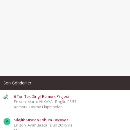
Son Gönderiler
6 Ton Tek Dingil Römork Projesi
En son: Murat AKKAYA
Bugün 08:53
Römork-Taşıma Ekipmanları
Silajlık Mısırda Tohum Tavsiyesi
A
En son: Ayahuasca
Dün 20:15 da