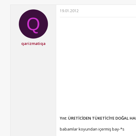
19.01.2012
Q
qarizmatiqa
Ynt: ÜRETİCİDEN TÜKETİCİYE DOĞAL HA
babamlar koyundan içermiş bay-*s