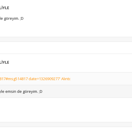
LİYLE
de göreyim. ;D
LİYLE
17#msg514817 date=1326909277' Alıntı:
öyle emsin de göreyim. ;D