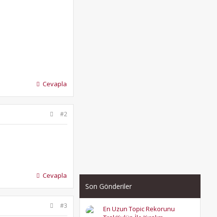
Cevapla
#2
Cevapla
Son Gönderiler
#3
En Uzun Topic Rekorunu