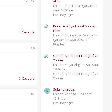
#5
alımı
En son: The_Hoca
Çarşamba
saat 18:04'de
Hızlı Paylaşım
Kurak Araziye Hasat Sonrası
Ekim
Cevapla
En son: Uzunyayla Rençberi
Çarşamba saat 00:57'de
Buğday
#6
Günün İşinden Bir Fotoğraf ve
Yorum
En son: Yaşar Akgün
Salı saat
18:46'de
Günün İşinden Bir Fotoğraf ve
Yorum
Cevapla
Sulama kredisi
V
En son: vasago
Salı saat
#7
15:11'de
Hızlı Paylaşım