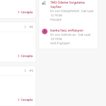
TMO Ödeme Sorgulama
Sayfası
En son: Eskişehirli26
Salı saat
Cevapla
12:16'de
Fasulye
#8
banka faizi, enfilasyon
B
En son: behcet arı
Salı saat
10:19'de
Hızlı Paylaşım
Cevapla
#9
Cevapla