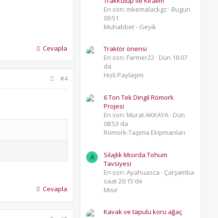
TrakKulüp İle Kıralım
En son: mkemalackgz
Bugün
09:51
Muhabbet - Geyik
Cevapla
Traktör önerisi
En son: Farmer22
Dün 16:07
da
Hızlı Paylaşım
#4
6 Ton Tek Dingil Römork
Projesi
En son: Murat AKKAYA
Dün
08:53 da
Römork-Taşıma Ekipmanları
Silajlık Mısırda Tohum
A
Tavsiyesi
En son: Ayahuasca
Çarşamba
saat 20:15'de
Cevapla
Mısır
Kavak ve tapulu koru ağaç