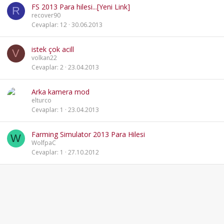
FS 2013 Para hilesi...[Yeni Link]
R
recover90
Cevaplar
12
30.06.2013
istek çok acill
V
volkan22
Cevaplar
2
23.04.2013
Arka kamera mod
elturco
Cevaplar
1
23.04.2013
Farming Simulator 2013 Para Hilesi
W
WolfpaC
Cevaplar
1
27.10.2012