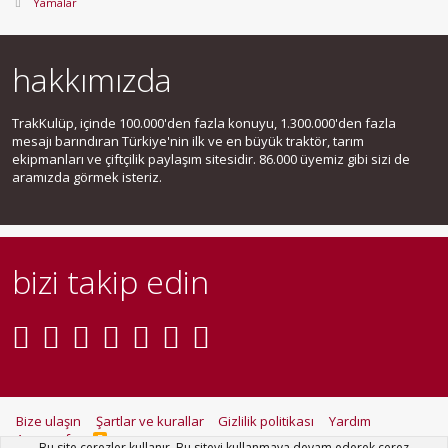
Yamalar
hakkımızda
TrakKulüp, içinde 100.000'den fazla konuyu, 1.300.000'den fazla
mesajı barındıran Türkiye'nin ilk ve en büyük traktör, tarım
ekipmanları ve çiftçilik paylaşım sitesidir. 86.000 üyemiz gibi sizi de
aramızda görmek isteriz.
bizi takip edin
Bize ulaşın
Şartlar ve kurallar
Gizlilik politikası
Yardım
Ana sayfa
R
Bu site çerezler kullanır. Bu siteyi kullanmaya devam ederek çerez