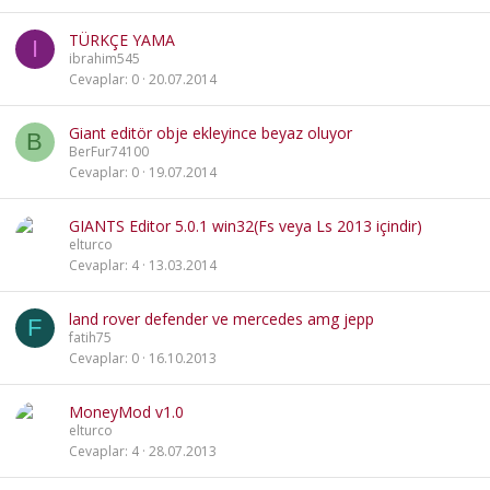
TÜRKÇE YAMA
I
ibrahim545
Cevaplar
0
20.07.2014
Giant editör obje ekleyince beyaz oluyor
B
BerFur74100
Cevaplar
0
19.07.2014
GIANTS Editor 5.0.1 win32(Fs veya Ls 2013 içindir)
elturco
Cevaplar
4
13.03.2014
land rover defender ve mercedes amg jepp
F
fatih75
Cevaplar
0
16.10.2013
MoneyMod v1.0
elturco
Cevaplar
4
28.07.2013