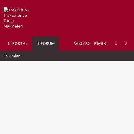
Giriş yap
Kayıt ol
PORTAL
FORUM
Forumlar