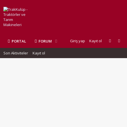
Giriş yap
Kayıt ol
PORTAL
FORUM
Son Aktiviteler
Kayıt ol