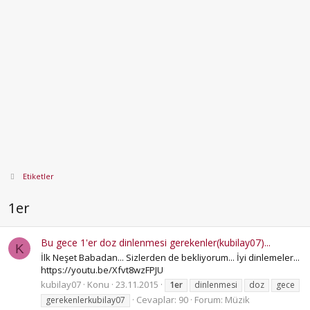
Etiketler
1er
Bu gece 1'er doz dinlenmesi gerekenler(kubilay07)...
K
İlk Neşet Babadan... Sizlerden de bekliyorum... İyi dinlemeler...
https://youtu.be/Xfvt8wzFPJU
kubilay07
Konu
23.11.2015
1er
dinlenmesi
doz
gece
Cevaplar: 90
Forum:
Müzik
gerekenlerkubilay07