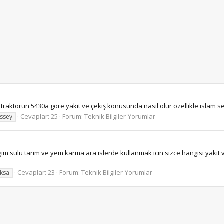
 traktörün 5430a göre yakıt ve çekiş konusunda nasıl olur özellikle islam
Cevaplar: 25
Forum:
Teknik Bilgiler-Yorumlar
ssey
m sulu tarim ve yem karma ara islerde kullanmak icin sizce hangisi yakit ve
Cevaplar: 23
Forum:
Teknik Bilgiler-Yorumlar
ksa