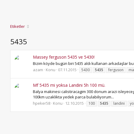
Etiketler
5435
Massey ferguson 5435 ve 5430!
Bizim köyde bugün biri 5435 aldı kullanan arkadaşlar bu
azam
Konu
07.11.2015
5430
5435
ferguson
ma
Mf 5435 mi yoksa Landini 5h 100 mü.
Balya makinesi calistiracagim 300 donum arazi isleyecegi
100km uzaklikta yedek parca bulabiliyorum...
hpeker58
Konu
12.10.2015
100
5435
landini
yo