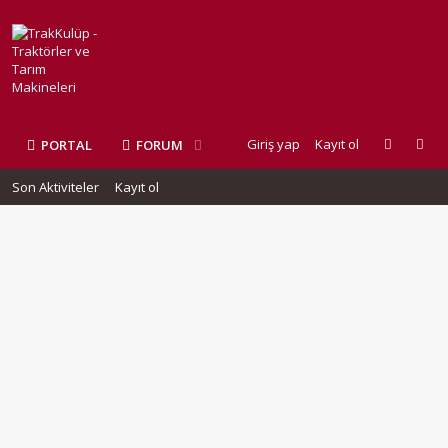
Giriş yap
Kayıt ol
PORTAL
FORUM
Son Aktiviteler
Kayıt ol