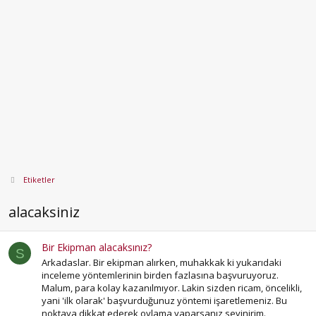
Etiketler
alacaksiniz
Bir Ekipman alacaksınız?
S
Arkadaslar. Bir ekipman alırken, muhakkak ki yukarıdaki
inceleme yöntemlerinin birden fazlasına başvuruyoruz.
Malum, para kolay kazanılmıyor. Lakin sizden ricam, öncelikli,
yani 'ilk olarak' başvurduğunuz yöntemi işaretlemeniz. Bu
noktaya dikkat ederek oylama yaparsanız sevinirim.