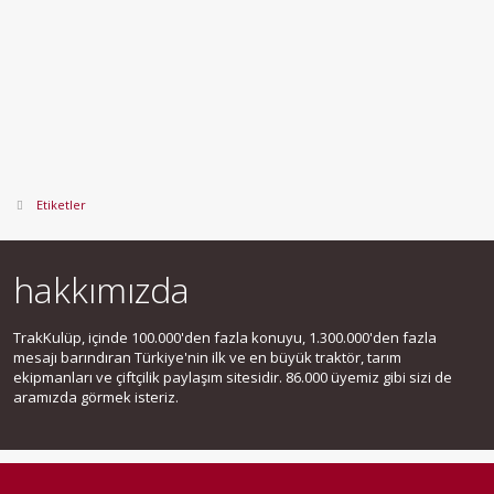
Etiketler
hakkımızda
TrakKulüp, içinde 100.000'den fazla konuyu, 1.300.000'den fazla
mesajı barındıran Türkiye'nin ilk ve en büyük traktör, tarım
ekipmanları ve çiftçilik paylaşım sitesidir. 86.000 üyemiz gibi sizi de
aramızda görmek isteriz.