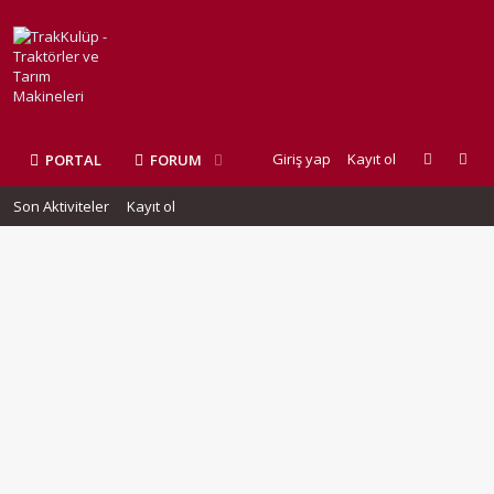
Giriş yap
Kayıt ol
PORTAL
FORUM
Son Aktiviteler
Kayıt ol