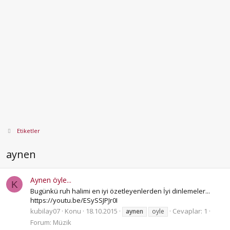
Etiketler
aynen
Aynen öyle...
K
Bugünkü ruh halimi en iyi özetleyenlerden İyi dinlemeler...
https://youtu.be/ESySSJPJr0I
kubilay07
Konu
18.10.2015
Cevaplar: 1
aynen
oyle
Forum:
Müzik