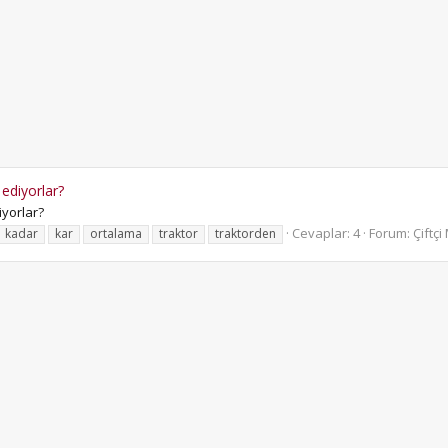
 ediyorlar?
iyorlar?
Cevaplar: 4
Forum:
Çiftç
kadar
kar
ortalama
traktor
traktorden