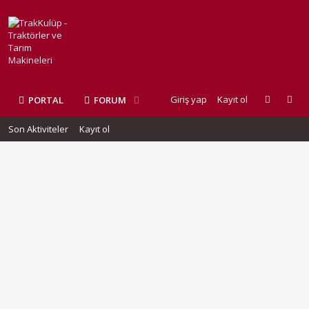
Giriş yap
Kayıt ol
PORTAL
FORUM
Son Aktiviteler
Kayıt ol