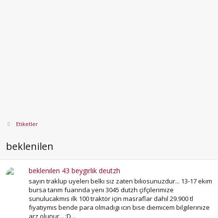
Etiketler
beklenilen
beklenılen 43 beygırlık deutzh
sayın traklup uyelerı belkı sız zaten bılıosunuzdur... 13-17 ekım
bursa tarım fuarında yenı 3045 dutzh çifçilerimize
sunulucakmıs ılk 100 traktör için masraflar dahıl 29.900 tl
fıyatıymıs bende para olmadıgı ıcın bıse dıemıcem bılgılerınıze
arz olunur... :D...