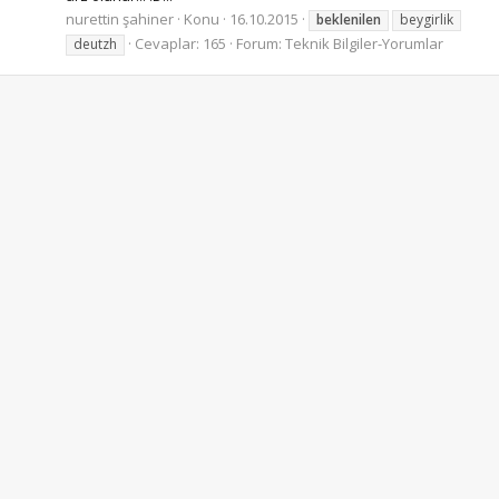
nurettin şahiner
Konu
16.10.2015
beklenilen
beygirlik
Cevaplar: 165
Forum:
Teknik Bilgiler-Yorumlar
deutzh