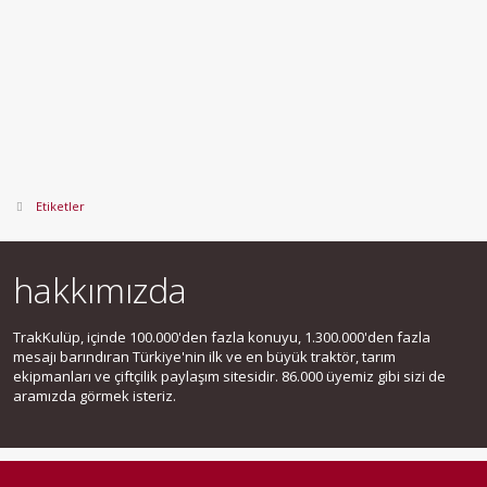
Etiketler
hakkımızda
TrakKulüp, içinde 100.000'den fazla konuyu, 1.300.000'den fazla
mesajı barındıran Türkiye'nin ilk ve en büyük traktör, tarım
ekipmanları ve çiftçilik paylaşım sitesidir. 86.000 üyemiz gibi sizi de
aramızda görmek isteriz.