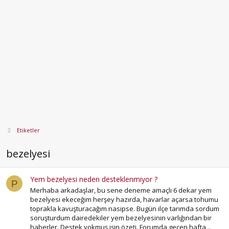
Etiketler
bezelyesi
Yem bezelyesi neden desteklenmiyor ?
P
Merhaba arkadaşlar, bu sene deneme amaçlı 6 dekar yem
bezelyesi ekeceğim herşey hazırda, havarlar açarsa tohumu
toprakla kavuşturacağım nasipse. Bugün ilçe tarımda sordum
soruşturdum dairedekiler yem bezelyesinin varlığından bir
haberler. Destek yokmuş işin özeti. Forumda geçen hafta...