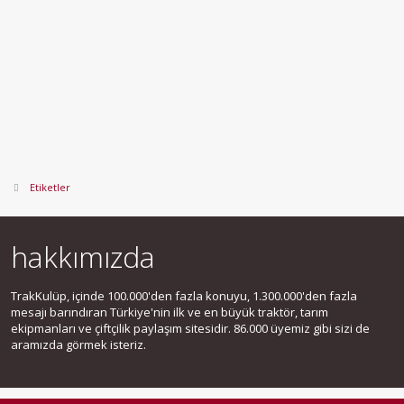
Etiketler
hakkımızda
TrakKulüp, içinde 100.000'den fazla konuyu, 1.300.000'den fazla
mesajı barındıran Türkiye'nin ilk ve en büyük traktör, tarım
ekipmanları ve çiftçilik paylaşım sitesidir. 86.000 üyemiz gibi sizi de
aramızda görmek isteriz.