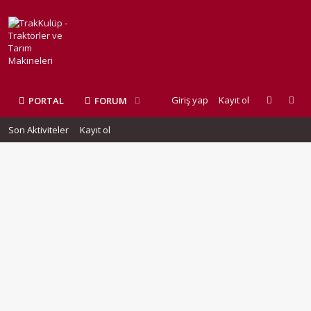
Giriş yap
Kayıt ol
PORTAL
FORUM
Son Aktiviteler
Kayıt ol