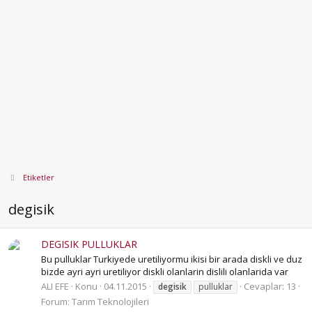
Etiketler
degisik
DEGISIK PULLUKLAR
Bu pulluklar Turkiyede uretiliyormu ikisi bir arada diskli ve duz
bizde ayri ayri uretiliyor diskli olanlarin dislili olanlarida var
ALI EFE
Konu
04.11.2015
Cevaplar: 13
degisik
pulluklar
Forum:
Tarım Teknolojileri