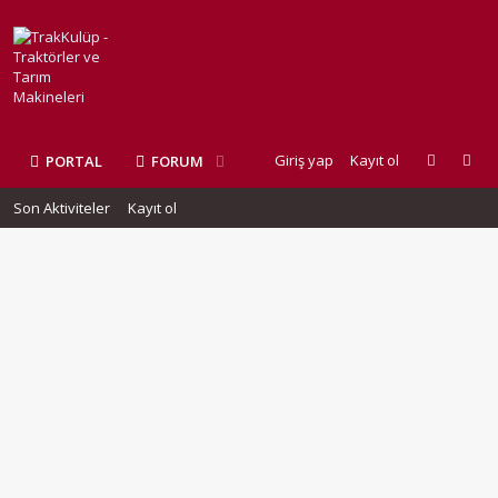
Giriş yap
Kayıt ol
PORTAL
FORUM
Son Aktiviteler
Kayıt ol