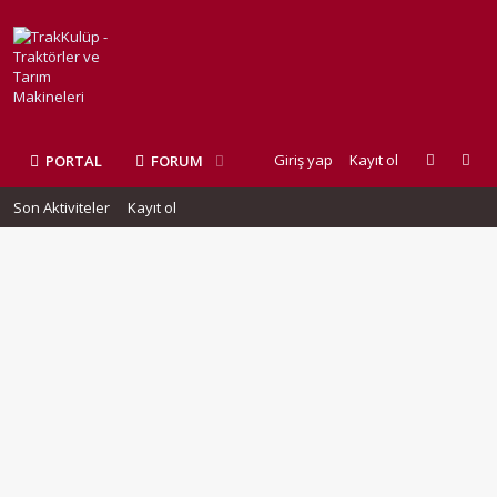
Giriş yap
Kayıt ol
PORTAL
FORUM
Son Aktiviteler
Kayıt ol