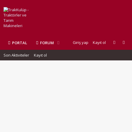
Giriş yap
Kayıt ol
PORTAL
FORUM
Son Aktiviteler
Kayıt ol