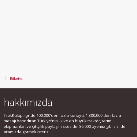
Etiketler
hakkımızda
TrakKulüp, içinde 100.000'den fazla konuyu, 1.300.000'den fazla
mesajı barındıran Türkiye'nin ilk ve en büyük traktör, tarım
ekipmanları ve çiftçilik paylaşım sitesidir. 86.000 üyemiz gibi sizi de
aramızda görmek isteriz.