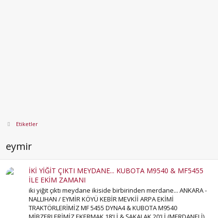
Etiketler
eymir
İKİ YİĞİT ÇIKTI MEYDANE... KUBOTA M9540 & MF5455
İLE EKİM ZAMANI
iki yiğit çıktı meydane ikiside birbirinden merdane... ANKARA -
NALLIHAN / EYMİR KÖYÜ KEBİR MEVKİİ ARPA EKİMİ
TRAKTÖRLERİMİZ MF 5455 DYNA4 & KUBOTA M9540
MİBZERLERİMİZ EKERMAK 18'Lİ & ŞAKALAK 20'Lİ (MERDANELİ)