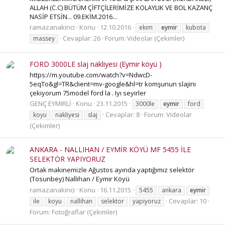
ALLAH (C.C) BÜTÜM ÇİFTÇİLERİMİZE KOLAYLIK VE BOL KAZANÇ
NASİP ETSİN... 09.EKİM.2016...
ramazanakinci
Konu
12.10.2016
ekim
eymir
kubota
Cevaplar: 26
Forum:
Videolar (Çekimler)
massey
FORD 3000LE slaj nakliyesi (Eymir köyü )
https://m.youtube.com/watch?v=NdwcD-
5eqTo&gl=TR&client=mv-google&hl=tr komşunun slajini
çekiyorum 75model ford la . Iyı seyirler
GENÇ EYMIRLİ
Konu
23.11.2015
3000le
eymir
ford
Cevaplar: 8
Forum:
Videolar
koyu
nakliyesi
slaj
(Çekimler)
ANKARA - NALLIHAN / EYMİR KÖYÜ MF 5455 İLE
SELEKTÖR YAPIYORUZ
Ortak makinemizle Ağustos ayında yaptığımız selektör
(Tosunbey) Nallıhan / Eymir Köyü
ramazanakinci
Konu
16.11.2015
5455
ankara
eymir
Cevaplar: 10
ile
koyu
nallihan
selektor
yapiyoruz
Forum:
Fotoğraflar (Çekimler)