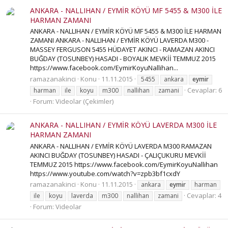
ANKARA - NALLIHAN / EYMİR KÖYÜ MF 5455 & M300 İLE
HARMAN ZAMANI
ANKARA - NALLIHAN / EYMİR KÖYÜ MF 5455 & M300 İLE HARMAN
ZAMANI ANKARA - NALLIHAN / EYMİR KÖYÜ LAVERDA M300 -
MASSEY FERGUSON 5455 HÜDAYET AKINCI - RAMAZAN AKINCI
BUĞDAY (TOSUNBEY) HASADI - BOYALIK MEVKİİ TEMMUZ 2015
https://www.facebook.com/EymirKoyuNallihan...
ramazanakinci
Konu
11.11.2015
5455
ankara
eymir
Cevaplar: 6
harman
ile
koyu
m300
nallihan
zamani
Forum:
Videolar (Çekimler)
ANKARA - NALLIHAN / EYMİR KÖYÜ LAVERDA M300 İLE
HARMAN ZAMANI
ANKARA - NALLIHAN / EYMİR KÖYÜ LAVERDA M300 RAMAZAN
AKINCI BUĞDAY (TOSUNBEY) HASADI - ÇALIÇUKURU MEVKİİ
TEMMUZ 2015 https://www.facebook.com/EymirKoyuNallihan
https://www.youtube.com/watch?v=zpb3bf1cxdY
ramazanakinci
Konu
11.11.2015
ankara
eymir
harman
Cevaplar: 4
ile
koyu
laverda
m300
nallihan
zamani
Forum:
Videolar