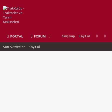
Giriş yap
Kayıt ol
PORTAL
FORUM
Son Aktiviteler
Kayıt ol