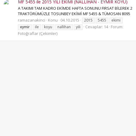
MF 5455 ile 2015 YILI EKİMİ (NALLIHAN - EYMİR KÖYÜ)
A TAKIMI TAM KADRO EKİMDE HAFTA SONUNU FIRSAT BİLEREK 2
TRAKTÖRÜMÜZLE TOSUNBEY EKİMİ MF 5455 & TÜMOSAN 8095
ramazanakinci
Konu
04.10.2015
2015
5455
ekimi
Cevaplar: 14
Forum:
eymir
ile
koyu
nallihan
yili
Fotoğraflar (Çekimler)