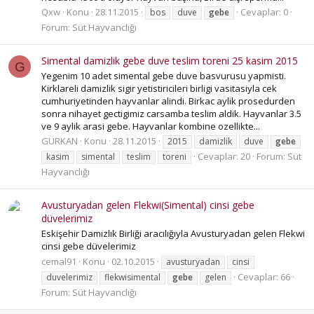
Qxw
Konu
28.11.2015
Cevaplar: 0
bos
duve
gebe
Forum:
Süt Hayvanclığı
Simental damizlik gebe duve teslim toreni 25 kasim 2015
G
Yegenim 10 adet simental gebe duve basvurusu yapmisti.
Kirklareli damizlik sigir yetistiricileri birligi vasitasiyla cek
cumhuriyetinden hayvanlar alindi. Birkac aylik prosedurden
sonra nihayet gectigimiz carsamba teslim aldik. Hayvanlar 3.5
ve 9 aylik arasi gebe. Hayvanlar kombine ozellikte...
GÜRKAN
Konu
28.11.2015
2015
damizlik
duve
gebe
Cevaplar: 20
Forum:
Süt
kasim
simental
teslim
toreni
Hayvanclığı
Avusturyadan gelen Flekwi(Simental) cinsi gebe
düvelerimiz
Eskişehir Damızlık Birliği aracılığıyla Avusturyadan gelen Flekwi
cinsi gebe düvelerimiz
cemal91
Konu
02.10.2015
avusturyadan
cinsi
Cevaplar: 66
duvelerimiz
flekwisimental
gebe
gelen
Forum:
Süt Hayvanclığı