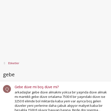
Etiketler
gebe
Gebe düve mi boş düve mi?
Q
arkadaşlar gebe düve almakmı yoksa bir yaşında düve almak
mı mantıklı gebe düve ortalama 7500 tl bir yaşındaki düve ise
3250 tl elimde bol miktarda kaba yem var ayrıca boş gelen
düveler yeni yerlerine daha çabuk alışıyor maliyet kaba bir
hesabla 1500 tl oluyor hayvan başına, Birde dişi sperma...