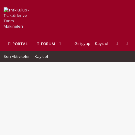
Giriş yap
Kayıt ol
PORTAL
FORUM
Son Aktiviteler
Kayıt ol