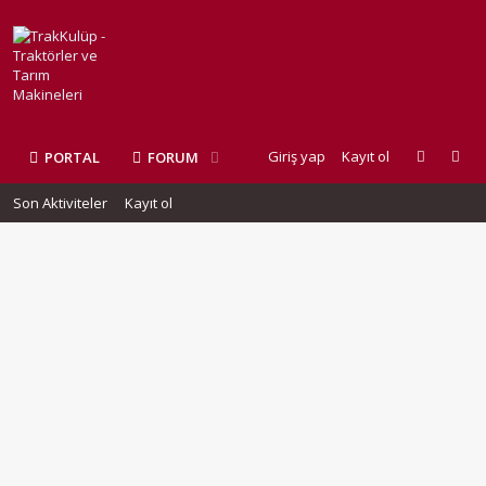
Giriş yap
Kayıt ol
PORTAL
FORUM
Son Aktiviteler
Kayıt ol