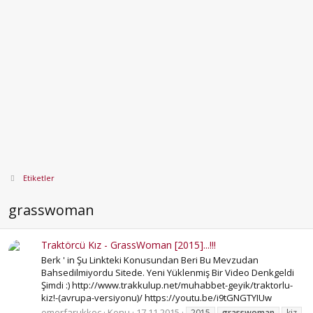
Etiketler
grasswoman
Traktörcü Kız - GrassWoman [2015]...!!!
Berk ' in Şu Linkteki Konusundan Beri Bu Mevzudan
Bahsedilmiyordu Sitede. Yeni Yüklenmiş Bir Video Denkgeldi
Şimdi :) http://www.trakkulup.net/muhabbet-geyik/traktorlu-
kiz!-(avrupa-versiyonu)/ https://youtu.be/i9tGNGTYIUw
omerfarukkoc
Konu
17.11.2015
2015
grasswoman
kiz