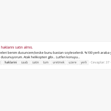
aklarini satin almis.
uyeleri benim dusuncem;keske bunu bastan soyleselerdi. %100 yerli araba yap
usunuyorum. Atak helikopteri gibi... Lutfen konuyu...
Cevaplar: 37
z
haklarini
saab
satin
tum
uretmek
uzere
yerli