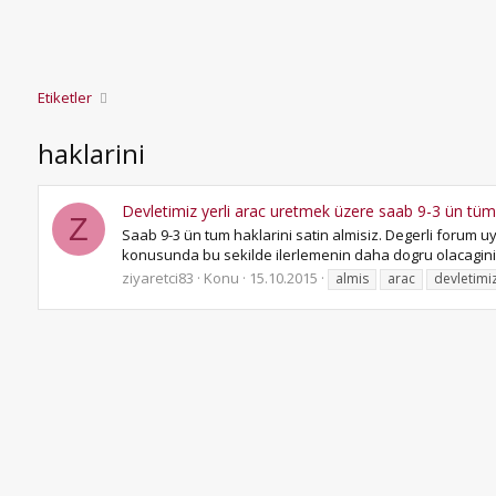
Etiketler
haklarini
Devletimiz yerli arac uretmek üzere saab 9-3 ün tüm h
Z
Saab 9-3 ün tum haklarini satin almisiz. Degerli forum 
konusunda bu sekilde ilerlemenin daha dogru olacagini d
ziyaretci83
Konu
15.10.2015
almis
arac
devletimi