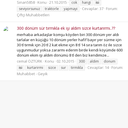
Sinan5858
Konu
21.10.2015
cok
hangi
isi
Cevaplar: 37
Forum:
seviyorsunuz
traktorle
yapmayi
Çiftçi Muhabbetleri
300 dönüm sür tırmıkla ek işi aldım sizce kurtarırmı..??
merhaba arkadaşlar komşu köyden biri 300 dönüm yer aldı
tarlalar en küçüğü 10 dönüm yerler hafif bayır yer sürme için
30 tl tırmık için 20 tl 2 kat ekme için 8 tl 14 sıra tarım öz ile sizce
uygunmudur yoksa zararmı ederim birde kendi köyümde 600
dönüm ekim işi aldım dönümü 8 tl den biz kendimize...
cemal ÖZTÜRK
Konu
02.10.2015
300
aldim
donum
Cevaplar: 14
Forum:
isi
kurtarirmi
sizce
sur
tirmikla
Muhabbet - Geyik