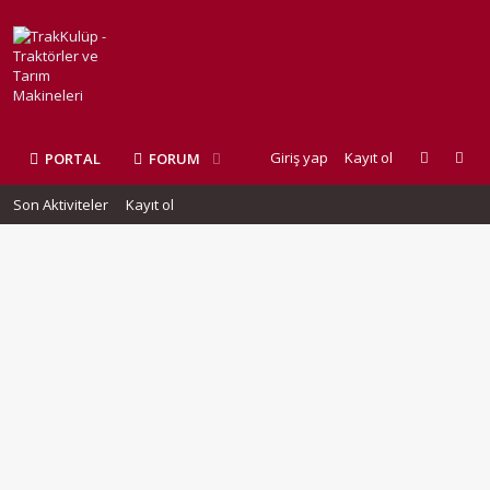
Giriş yap
Kayıt ol
PORTAL
FORUM
Son Aktiviteler
Kayıt ol