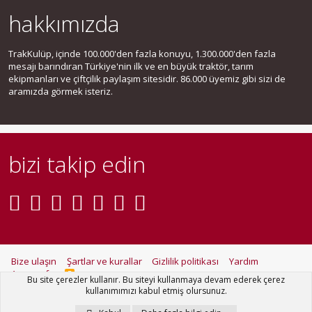
hakkımızda
TrakKulüp, içinde 100.000'den fazla konuyu, 1.300.000'den fazla
mesajı barındıran Türkiye'nin ilk ve en büyük traktör, tarım
ekipmanları ve çiftçilik paylaşım sitesidir. 86.000 üyemiz gibi sizi de
aramızda görmek isteriz.
bizi takip edin
Bize ulaşın
Şartlar ve kurallar
Gizlilik politikası
Yardım
Ana sayfa
R
Bu site çerezler kullanır. Bu siteyi kullanmaya devam ederek çerez
S
kullanımımızı kabul etmiş olursunuz.
S
®
Community platform by XenForo
© 2010-2021 XenForo Ltd.