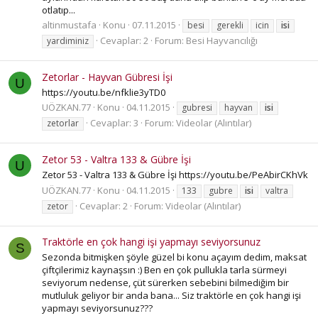
otlatıp...
altinmustafa
Konu
07.11.2015
besi
gerekli
icin
isi
Cevaplar: 2
Forum:
Besi Hayvancılığı
yardiminiz
Zetorlar - Hayvan Gübresi İşi
U
https://youtu.be/nfklie3yTD0
UÖZKAN.77
Konu
04.11.2015
gubresi
hayvan
isi
Cevaplar: 3
Forum:
Videolar (Alıntılar)
zetorlar
Zetor 53 - Valtra 133 & Gübre İşi
U
Zetor 53 - Valtra 133 & Gübre İşi https://youtu.be/PeAbirCKhVk
UÖZKAN.77
Konu
04.11.2015
133
gubre
isi
valtra
Cevaplar: 2
Forum:
Videolar (Alıntılar)
zetor
Traktörle en çok hangi işi yapmayı seviyorsunuz
S
Sezonda bitmişken şöyle güzel bi konu açayım dedim, maksat
çiftçilerimiz kaynaşsın :) Ben en çok pullukla tarla sürmeyi
seviyorum nedense, çüt sürerken sebebini bilmediğim bir
mutluluk geliyor bir anda bana... Siz traktörle en çok hangi işi
yapmayı seviyorsunuz???