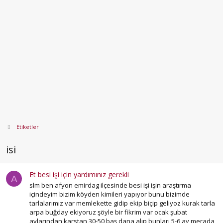
Etiketler
isi
Et besi işi için yardımınız gerekli
A
slm ben afyon emirdag ilçesinde besi işi işin araştırma
içindeyim bizim köyden kimileri yapıyor bunu bizimde
tarlalarımız var memlekette gidip ekip biçip geliyoz kurak tarla
arpa buğday ekiyoruz şöyle bir fikrim var ocak şubat
aylarından karstan 30-50 baş dana alıp bunları 5-6 ay merada