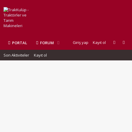
Giriş yap
Kayıt ol
PORTAL
FORUM
Son Aktiviteler
Kayıt ol