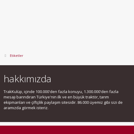
Etiketler
hakkımızda
TrakKulüp, içinde 100.000'den fazla konuyu, 1.300.000'den fazla
mesajı barındıran Türkiye'nin ilk ve en büyük traktör, tarım
ekipmanları ve çiftçilik paylaşım sitesidir. 86.000 üyemiz gibi sizi de
aramızda görmek isteriz.