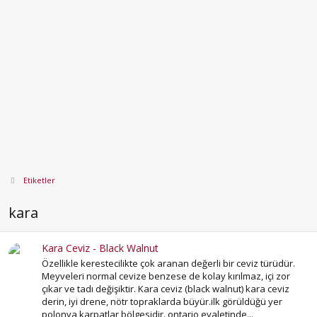
Etiketler
kara
Kara Ceviz - Black Walnut
Özellikle kerestecilikte çok aranan değerli bir ceviz türüdür.
Meyveleri normal cevize benzese de kolay kırılmaz, içi zor
çıkar ve tadı değişiktir. Kara ceviz (black walnut) kara ceviz
derin, iyi drene, nötr topraklarda büyür.ilk görüldüğü yer
polonya karpatlar bölgesidir. ontario eyaletinde...