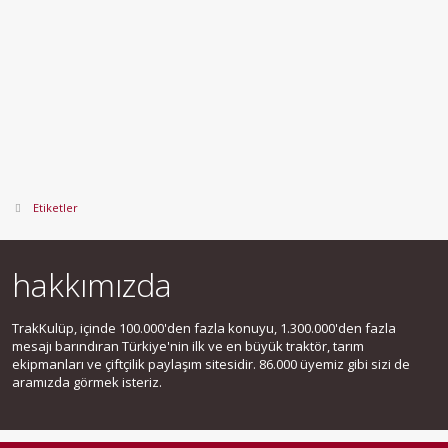
Etiketler
hakkımızda
TrakKulüp, içinde 100.000'den fazla konuyu, 1.300.000'den fazla
mesajı barındıran Türkiye'nin ilk ve en büyük traktör, tarım
ekipmanları ve çiftçilik paylaşım sitesidir. 86.000 üyemiz gibi sizi de
aramızda görmek isteriz.