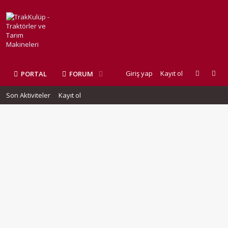
Giriş yap
Kayıt ol
PORTAL
FORUM
Son Aktiviteler
Kayıt ol