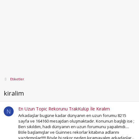
Etiketler
kiralim
En Uzun Topic Rekorunu TrakKulüp İle Kıralım
N
Arkadaşlar bugüne kadar dünyanın en uzun forumu 8215
sayfa ve 164160 mesajdan oluşmaktadır. Konunun başlığı ise ;
Ben sıkıldım, hadi dünyanın en uzun forumunu yapalımdı....
Böle başlamışlar ve Guinnes rekorlar kitabına adlarını
yazdırmışlar!!!!! Böyle bi rekor neden kıramayalım arkadaşlar...