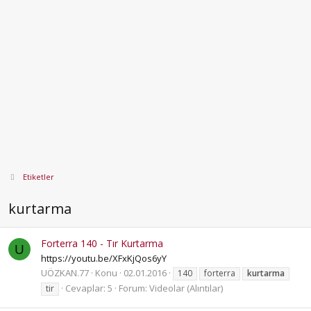
Etiketler
kurtarma
Forterra 140 - Tır Kurtarma
U
https://youtu.be/XFxKjQos6yY
UÖZKAN.77
Konu
02.01.2016
140
forterra
kurtarma
Cevaplar: 5
Forum:
Videolar (Alıntılar)
tir