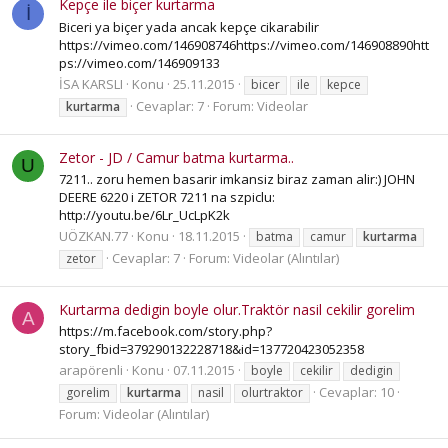
Kepçe ile biçer kurtarma
İ
Biceri ya biçer yada ancak kepçe cikarabilir
https://vimeo.com/146908746https://vimeo.com/146908890htt
ps://vimeo.com/146909133
İSA KARSLI
Konu
25.11.2015
bicer
ile
kepce
Cevaplar: 7
Forum:
Videolar
kurtarma
Zetor - JD / Camur batma kurtarma..
U
7211.. zoru hemen basarir imkansiz biraz zaman alir:) JOHN
DEERE 6220 i ZETOR 7211 na szpiclu:
http://youtu.be/6Lr_UcLpK2k
UÖZKAN.77
Konu
18.11.2015
batma
camur
kurtarma
Cevaplar: 7
Forum:
Videolar (Alıntılar)
zetor
Kurtarma dedigin boyle olur.Traktör nasil cekilir gorelim
A
https://m.facebook.com/story.php?
story_fbid=379290132228718&id=137720423052358
arapörenli
Konu
07.11.2015
boyle
cekilir
dedigin
Cevaplar: 10
gorelim
kurtarma
nasil
olurtraktor
Forum:
Videolar (Alıntılar)