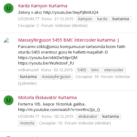
Karda Kamyon Kurtarma
U
Zetory v akci: http://youtu.be/3wyPjBmlUQ4
UÖZKAN.77
Konu
21.12.2015
kamyon
karda
kurtarma
Cevaplar: 2
Forum:
Videolar (Alıntılar)
Masseyferguson 5455 BMC İntercooler kurtarma :)
Pancarını söktüğümüz komşumuzun tarlasında bizim fatih
oturdu 5455 orantısız gücü ile halletti maşallah :D
https://youtu.be/obkDwS6prQM
https://youtu.be/WuNctoxF_fU
volkanuzel
Konu
03.12.2015
5455
bmc
intercooler
Cevaplar: 16
Forum:
Videolar
kurtarma
masseyferguson
(Çekimler)
Motorla Ekskavatör Kurtarma
U
Forterra 105.. kepce 16 tonluk galiba..
http://m.youtube.com/watch?v=nnrRnc2Jo_Q
UÖZKAN.77
Konu
02.12.2015
ekskavator
kurtarma
Cevaplar: 10
Forum:
Videolar (Alıntılar)
motorla