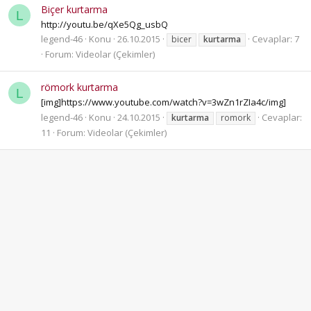
Biçer kurtarma
L
http://youtu.be/qXe5Qg_usbQ
legend-46
Konu
26.10.2015
Cevaplar: 7
bicer
kurtarma
Forum:
Videolar (Çekimler)
römork kurtarma
L
[img]https://www.youtube.com/watch?v=3wZn1rZIa4c/img]
legend-46
Konu
24.10.2015
Cevaplar:
kurtarma
romork
11
Forum:
Videolar (Çekimler)