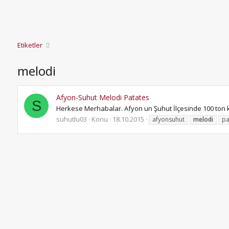
Etiketler
melodi
Afyon-Suhut Melodi Patates
S
Herkese Merhabalar. Afyon un Şuhut İlçesinde 100 ton kızar
suhutlu03
Konu
18.10.2015
afyonsuhut
melodi
pa