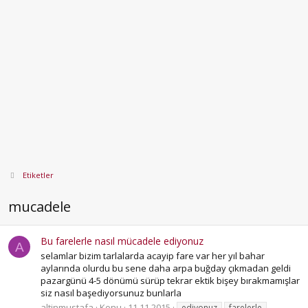
Etiketler
mucadele
Bu farelerle nasıl mücadele ediyonuz
A
selamlar bizim tarlalarda acayip fare var her yıl bahar
aylarında olurdu bu sene daha arpa buğday çıkmadan geldi
pazargünü 4-5 dönümü sürüp tekrar ektik bişey bırakmamışlar
siz nasıl başediyorsunuz bunlarla
altinmustafa
Konu
11.11.2015
ediyonuz
farelerle