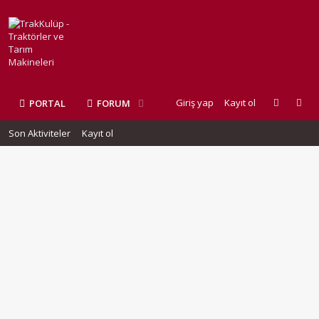
Giriş yap
Kayıt ol
PORTAL
FORUM
Son Aktiviteler
Kayıt ol