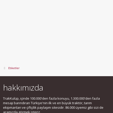
Etiketler
hakkımızda
TrakKulüp, içinde 100.000'den fazla konuyu, 1.300.000'den fazla
mesajı barındıran Türkiye'nin ilk ve en büyük traktör, tarım
ekipmanları ve çiftçilik paylaşım sitesidir. 86.000 üyemiz gibi sizi de
aramızda görmek isteriz.