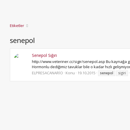
Etiketler
senepol
Senepol Sığırı
http://www.veteriner.cc/sigir/senepol.asp Bu kaynağa göre 
Hormonlu dediğimiz tavuklar bile o kadar hızlı gelişmiyor 
ELPRESACANARİO
Konu
19.10.2015
senepol
sigiri