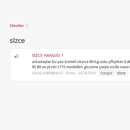
Etiketler
slzce
SlZCE HANGISI ?
arkadaşlar bu yaz kısmet olursa 80 bg üstü çiftçeker trak
95 80 ve jd nin 5715 modelleri gözüme çarptı sizde nasıl
CELAL KARABULUT
Konu
24.10.2015
hangisi
slzce