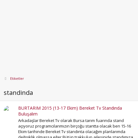
Etiketler
standinda
BURTARIM 2015 (13-17 Ekim) Bereket Tv Standında
Buluşalım
Arkadaşlar Bereket Tv olarak Bursa tarım fuarında stand
açıyoruz programcılarımızın birçoğu stantta olacak ben 15-16
Ekim tarihinde Bereket Tv standınta olacağım planlarımda
değişiklik olmassa eğer.Bütün trakkulup ailesinide standımıza