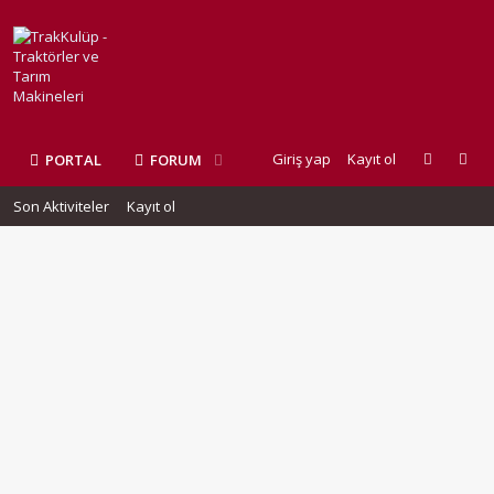
Giriş yap
Kayıt ol
PORTAL
FORUM
Son Aktiviteler
Kayıt ol