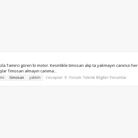
zla Tamirci gören bi motor. Kesinlikle timosan alıp ta yakmayın canınızı her 
daşlar Timosan almayın canıma...
Cevaplar: 9
Forum:
Teknik Bilgiler-Yorumlar
imi
timosan
yaktim