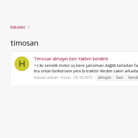
Etiketler
timosan
Timosan almayın ben Yaktım kendimi
H
>:( iki senelik motor üç kere şanziman dağıttı tarladan fa
lira onları biriktirsem yeni bi traktör Alırdım sakin arka
Hasan erkan
Konu
20.10.2015
almayin
ben
kend