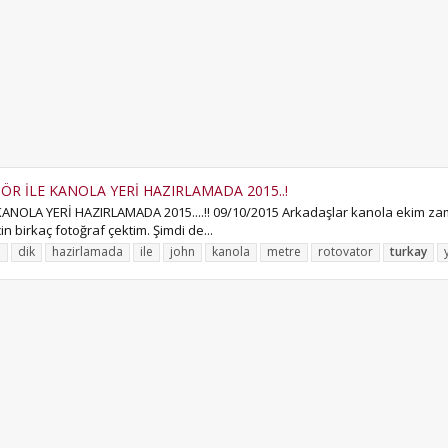
R İLE KANOLA YERİ HAZIRLAMADA 2015..!
OLA YERİ HAZIRLAMADA 2015....!! 09/10/2015 Arkadaşlar kanola ekim za
in birkaç fotoğraf çektim. Şimdi de...
e
dik
hazirlamada
ile
john
kanola
metre
rotovator
turkay