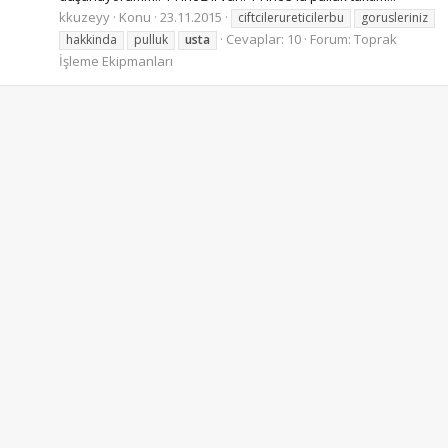
kkuzeyy
Konu
23.11.2015
ciftcilerureticilerbu
gorusleriniz
Cevaplar: 10
Forum:
Toprak
hakkinda
pulluk
usta
İşleme Ekipmanları