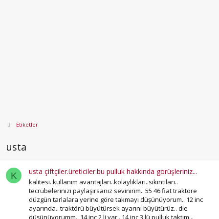
Etiketler
usta
usta çiftçiler.üreticiler.bu pulluk hakkında görüşleriniz...
K
kalitesi..kullanım avantajları..kolaylıkları..sıkıntıları..
tecrübelerinizi paylaşırsanız sevinirim.. 55 46 fiat traktöre
düzgün tarlalara yerine göre takmayı düşünüyorum.. 12 inc
ayarında.. traktörü büyütürsek ayarını büyütürüz.. die
düşünüyorumm.. 14 inc 2 li var.. 14 inc 3 lü pulluk taktım...