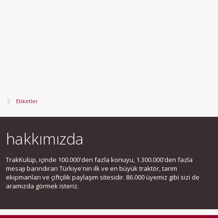
Etiketler
hakkımızda
TrakKulüp, içinde 100.000'den fazla konuyu, 1.300.000'den fazla
mesajı barındıran Türkiye'nin ilk ve en büyük traktör, tarım
ekipmanları ve çiftçilik paylaşım sitesidir. 86.000 üyemiz gibi sizi de
aramızda görmek isteriz.