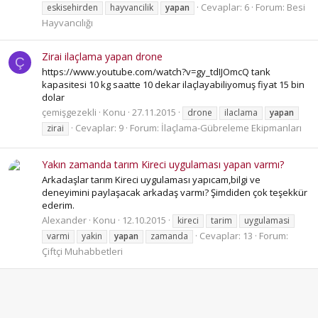
Cevaplar: 6
Forum:
Besi
eskisehirden
hayvancilik
yapan
Hayvancılığı
Zirai ilaçlama yapan drone
Ç
https://www.youtube.com/watch?v=gy_tdIJOmcQ tank
kapasitesi 10 kg saatte 10 dekar ilaçlayabiliyomuş fiyat 15 bin
dolar
çemişgezekli
Konu
27.11.2015
drone
ilaclama
yapan
Cevaplar: 9
Forum:
İlaçlama-Gübreleme Ekipmanları
zirai
Yakın zamanda tarım Kireci uygulaması yapan varmı?
Arkadaşlar tarım Kireci uygulaması yapıcam,bilgi ve
deneyimini paylaşacak arkadaş varmı? Şimdiden çok teşekkür
ederim.
Alexander
Konu
12.10.2015
kireci
tarim
uygulamasi
Cevaplar: 13
Forum:
varmi
yakin
yapan
zamanda
Çiftçi Muhabbetleri