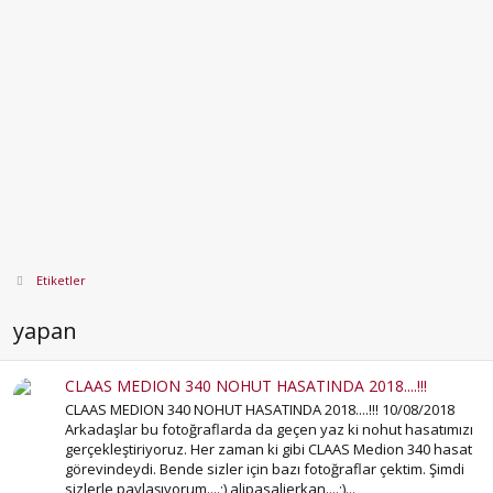
Etiketler
yapan
CLAAS MEDION 340 NOHUT HASATINDA 2018....!!!
CLAAS MEDION 340 NOHUT HASATINDA 2018....!!! 10/08/2018
Arkadaşlar bu fotoğraflarda da geçen yaz ki nohut hasatımızı
gerçekleştiriyoruz. Her zaman ki gibi CLAAS Medion 340 hasat
görevindeydi. Bende sizler için bazı fotoğraflar çektim. Şimdi
sizlerle paylaşıyorum....;) alipasalierkan....;)...