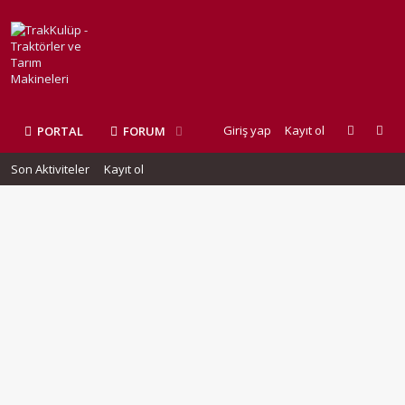
Giriş yap
Kayıt ol
PORTAL
FORUM
Son Aktiviteler
Kayıt ol