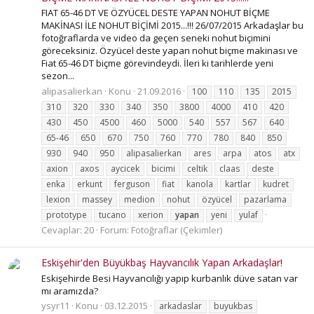
FIAT 65-46 DT VE ÖZYÜCEL DESTE YAPAN NOHUT BİÇME
MAKİNASI İLE NOHUT BİÇİMİ 2015...!!! 26/07/2015 Arkadaşlar bu
fotoğraflarda ve video da geçen seneki nohut biçimini
göreceksiniz. Özyücel deste yapan nohut biçme makinası ve
Fiat 65-46 DT biçme görevindeydi. İleri ki tarihlerde yeni
sezon...
alipasalierkan
Konu
21.09.2016
100
110
135
2015
310
320
330
340
350
3800
4000
410
420
430
450
4500
460
5000
540
557
567
640
65-46
650
670
750
760
770
780
840
850
930
940
950
alipasalierkan
ares
arpa
atos
atx
axion
axos
aycicek
bicimi
celtik
claas
deste
enka
erkunt
ferguson
fiat
kanola
kartlar
kudret
lexion
massey
medion
nohut
özyücel
pazarlama
prototype
tucano
xerion
yapan
yeni
yulaf
Cevaplar: 20
Forum:
Fotoğraflar (Çekimler)
Eskişehir'den Büyükbaş Hayvancılık Yapan Arkadaşlar!
Eskişehirde Besi Hayvancılığı yapıp kurbanlık düve satan var
mı aramızda?
ysyr11
Konu
03.12.2015
arkadaslar
buyukbas