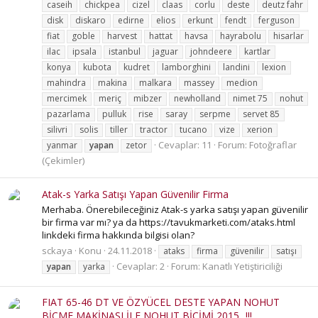
caseih
chickpea
cizel
claas
corlu
deste
deutz fahr
disk
diskaro
edirne
elios
erkunt
fendt
ferguson
fiat
goble
harvest
hattat
havsa
hayrabolu
hisarlar
ilac
ipsala
istanbul
jaguar
johndeere
kartlar
konya
kubota
kudret
lamborghini
landini
lexion
mahindra
makina
malkara
massey
medion
mercimek
meriç
mibzer
newholland
nimet 75
nohut
pazarlama
pulluk
rise
saray
serpme
servet 85
silivri
solis
tiller
tractor
tucano
vize
xerion
Cevaplar: 11
Forum:
Fotoğraflar
yanmar
yapan
zetor
(Çekimler)
Atak-s Yarka Satışı Yapan Güvenilir Firma
Merhaba. Önerebileceğiniz Atak-s yarka satışı yapan güvenilir
bir firma var mı? ya da https://tavukmarketi.com/ataks.html
linkdeki firma hakkında bilgisi olan?
sckaya
Konu
24.11.2018
ataks
firma
güvenilir
satışı
Cevaplar: 2
Forum:
Kanatlı Yetiştiriciliği
yapan
yarka
FIAT 65-46 DT VE ÖZYÜCEL DESTE YAPAN NOHUT
BİÇME MAKİNASI İLE NOHUT BİÇİMİ 2015...!!!