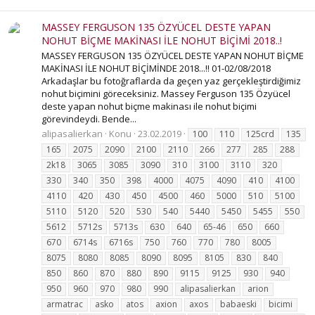
MASSEY FERGUSON 135 ÖZYÜCEL DESTE YAPAN
NOHUT BİÇME MAKİNASI İLE NOHUT BİÇİMİ 2018..!
MASSEY FERGUSON 135 ÖZYÜCEL DESTE YAPAN NOHUT BİÇME
MAKİNASI İLE NOHUT BİÇİMİNDE 2018...!! 01-02/08/2018
Arkadaşlar bu fotoğraflarda da geçen yaz gerçekleştirdiğimiz
nohut biçimini göreceksiniz. Massey Ferguson 135 Özyücel
deste yapan nohut biçme makinası ile nohut biçimi
görevindeydi. Bende...
alipasalierkan
Konu
23.02.2019
100
110
125crd
135
165
2075
2090
2100
2110
266
277
285
288
2k18
3065
3085
3090
310
3100
3110
320
330
340
350
398
4000
4075
4090
410
4100
4110
420
430
450
4500
460
5000
510
5100
5110
5120
520
530
540
5440
5450
5455
550
5612
5712s
5713s
630
640
65-46
650
660
670
6714s
6716s
750
760
770
780
8005
8075
8080
8085
8090
8095
8105
830
840
850
860
870
880
890
9115
9125
930
940
950
960
970
980
990
alipasalierkan
arion
armatrac
asko
atos
axion
axos
babaeski
bicimi