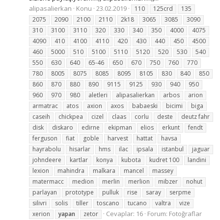
alipasalierkan
Konu
23.02.2019
110
125crd
135
2075
2090
2100
2110
2k18
3065
3085
3090
310
3100
3110
320
330
340
350
4000
4075
4090
410
4100
4110
420
430
440
450
4500
460
5000
510
5100
5110
5120
520
530
540
550
630
640
65-46
650
670
750
760
770
780
8005
8075
8085
8095
8105
830
840
850
860
870
880
890
9115
9125
930
940
950
960
970
980
aletleri
alipasalierkan
arbos
arion
armatrac
atos
axion
axos
babaeski
bicimi
biga
caseih
chickpea
cizel
claas
corlu
deste
deutz fahr
disk
diskaro
edirne
ekipman
elios
erkunt
fendt
ferguson
fiat
goble
harvest
hattat
havsa
hayrabolu
hisarlar
hms
ilac
ipsala
istanbul
jaguar
johndeere
kartlar
konya
kubota
kudret 100
landini
lexion
mahindra
malkara
mancel
massey
matermacc
medion
merlin
merlion
mibzer
nohut
parlayan
prototype
pulluk
rise
saray
serpme
silivri
solis
tiller
toscano
tucano
valtra
vize
Cevaplar: 16
Forum:
Fotoğraflar
xerion
yapan
zetor