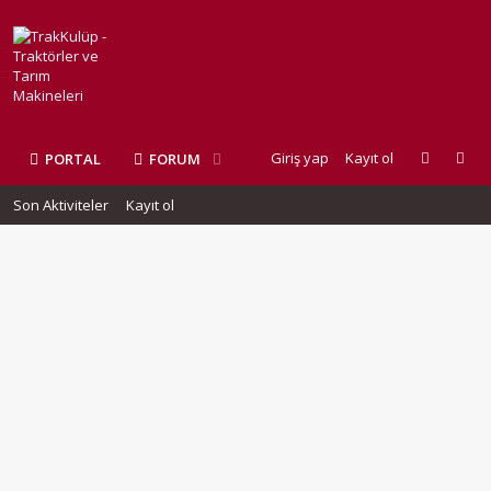
Giriş yap
Kayıt ol
PORTAL
FORUM
Son Aktiviteler
Kayıt ol