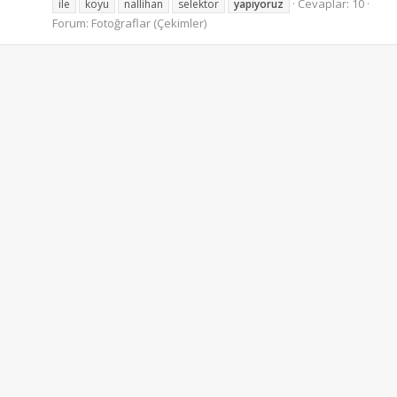
Cevaplar: 10
ile
koyu
nallihan
selektor
yapiyoruz
Forum:
Fotoğraflar (Çekimler)