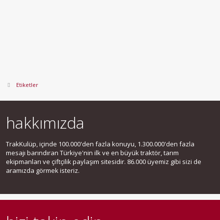
Etiketler
hakkımızda
TrakKulüp, içinde 100.000'den fazla konuyu, 1.300.000'den fazla
mesajı barındıran Türkiye'nin ilk ve en büyük traktör, tarım
ekipmanları ve çiftçilik paylaşım sitesidir. 86.000 üyemiz gibi sizi de
aramızda görmek isteriz.