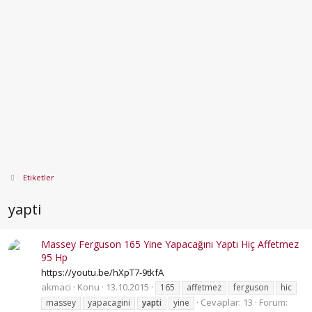
Etiketler
yapti
Massey Ferguson 165 Yine Yapacağını Yaptı Hiç Affetmez
95 Hp
https://youtu.be/hXpT7-9tkfA
akmaci
Konu
13.10.2015
165
affetmez
ferguson
hic
Cevaplar: 13
Forum:
massey
yapacagini
yapti
yine