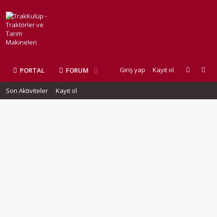
Giriş yap
Kayıt ol
PORTAL
FORUM
Son Aktiviteler
Kayıt ol