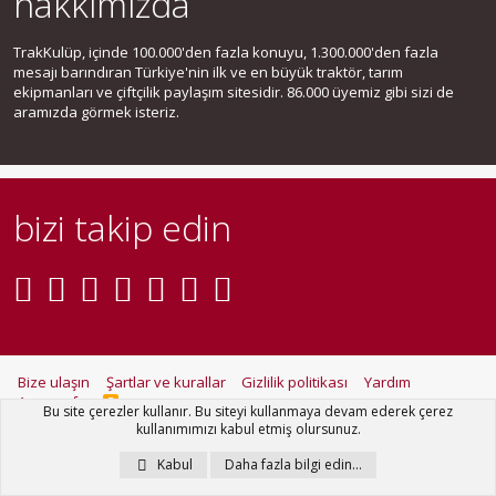
hakkımızda
TrakKulüp, içinde 100.000'den fazla konuyu, 1.300.000'den fazla
mesajı barındıran Türkiye'nin ilk ve en büyük traktör, tarım
ekipmanları ve çiftçilik paylaşım sitesidir. 86.000 üyemiz gibi sizi de
aramızda görmek isteriz.
bizi takip edin
Bize ulaşın
Şartlar ve kurallar
Gizlilik politikası
Yardım
Ana sayfa
R
Bu site çerezler kullanır. Bu siteyi kullanmaya devam ederek çerez
S
kullanımımızı kabul etmiş olursunuz.
S
®
Community platform by XenForo
© 2010-2021 XenForo Ltd.
Kabul
Daha fazla bilgi edin…
Metro Theme for XenForo by
PixelGoose Studio