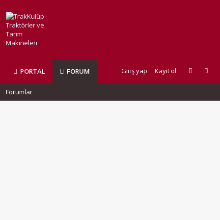
Giriş yap
Kayıt ol
PORTAL
FORUM
Forumlar