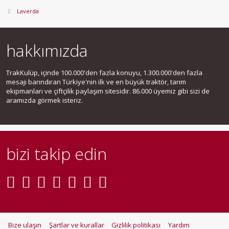
Laverda
hakkımızda
TrakKulüp, içinde 100.000'den fazla konuyu, 1.300.000'den fazla
mesajı barındıran Türkiye'nin ilk ve en büyük traktör, tarım
ekipmanları ve çiftçilik paylaşım sitesidir. 86.000 üyemiz gibi sizi de
aramızda görmek isteriz.
bizi takip edin
Bize ulaşın
Şartlar ve kurallar
Gizlilik politikası
Yardım