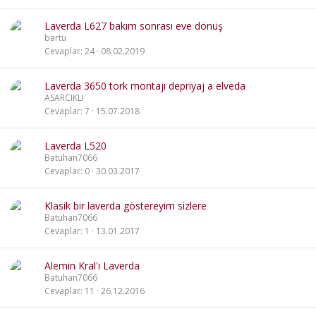
Laverda L627 bakım sonrası eve dönüş
bartu
Cevaplar
24
08.02.2019
Laverda 3650 tork montajı depriyaj a elveda
ASARCIKLI
Cevaplar
7
15.07.2018
Laverda L520
Batuhan7066
Cevaplar
0
30.03.2017
Klasik bir laverda göstereyim sizlere
Batuhan7066
Cevaplar
1
13.01.2017
Alemin Kral'ı Laverda
Batuhan7066
Cevaplar
11
26.12.2016