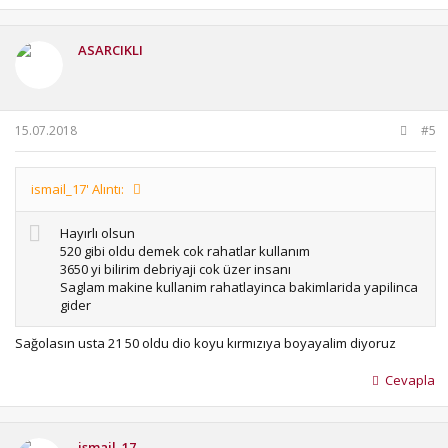
p
k
i
ASARCIKLI
l
e
r
:
15.07.2018
#5
ismail_17' Alıntı:
Hayırlı olsun
520 gibi oldu demek cok rahatlar kullanım
3650 yi bilirim debriyaji cok üzer insanı
Saglam makine kullanim rahatlayinca bakimlarida yapilinca
gider
Sağolasın usta 21 50 oldu dio koyu kırmızıya boyayalim diyoruz
Cevapla
ismail_17