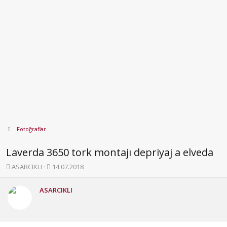
Fotoğraflar
Laverda 3650 tork montajı depriyaj a elveda
K
B
ASARCIKLI
14.07.2018
o
a
n
ş
ASARCIKLI
b
l
u
a
y
n
u
g