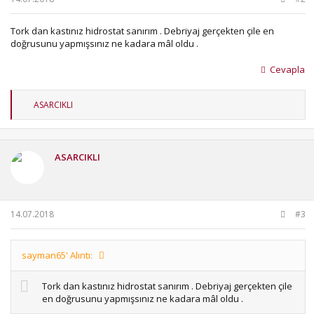
Tork dan kastınız hidrostat sanırım . Debriyaj gerçekten çile en
doğrusunu yapmışsınız ne kadara mâl oldu .
Cevapla
T
ASARCIKLI
e
p
k
i
ASARCIKLI
l
e
r
:
14.07.2018
#3
sayman65' Alıntı:
Tork dan kastınız hidrostat sanırım . Debriyaj gerçekten çile
en doğrusunu yapmışsınız ne kadara mâl oldu .