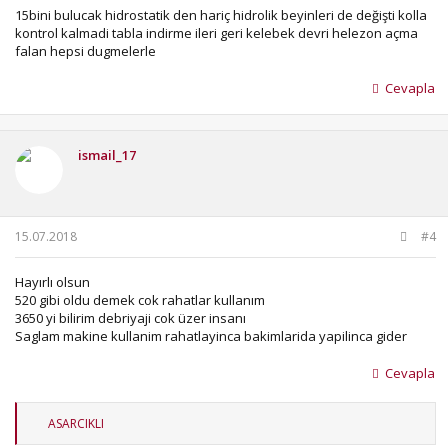
15bini bulucak hidrostatik den hariç hidrolik beyinleri de değişti kolla
kontrol kalmadi tabla indirme ileri geri kelebek devri helezon açma
falan hepsi dugmelerle
Cevapla
ismail_17
15.07.2018
#4
Hayırlı olsun
520 gibi oldu demek cok rahatlar kullanım
3650 yi bilirim debriyaji cok üzer insanı
Saglam makine kullanim rahatlayinca bakimlarida yapilinca gider
Cevapla
T
ASARCIKLI
e