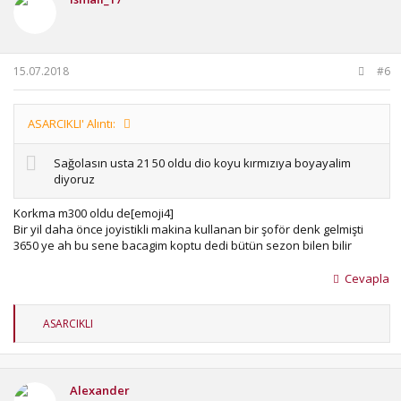
15.07.2018
#6
ASARCIKLI' Alıntı:
Sağolasın usta 21 50 oldu dio koyu kırmızıya boyayalim
diyoruz
Korkma m300 oldu de[emoji4]
Bir yil daha önce joyistikli makina kullanan bir şoför denk gelmişti
3650 ye ah bu sene bacagim koptu dedi bütün sezon bilen bilir
Cevapla
T
ASARCIKLI
e
p
k
i
Alexander
l