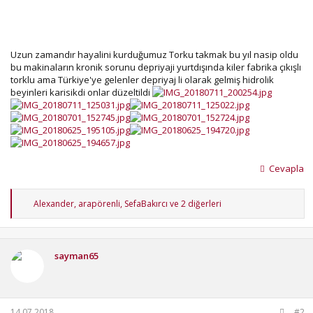
Uzun zamandır hayalini kurduğumuz Torku takmak bu yıl nasip oldu
bu makinaların kronik sorunu depriyaji yurtdışında kiler fabrika çıkışlı
torklu ama Türkiye'ye gelenler depriyaj li olarak gelmiş hidrolik
beyinleri karisikdi onlar düzeltildi
Cevapla
T
Alexander
,
arapörenli
,
SefaBakırcı
ve 2 diğerleri
e
p
k
i
sayman65
l
e
r
:
14.07.2018
#2