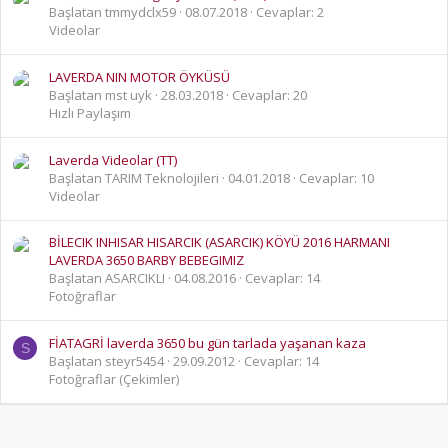
Başlatan tmmydclx59
08.07.2018
Cevaplar: 2
Videolar
LAVERDA NIN MOTOR ÖYKÜSÜ
Başlatan mst uyk
28.03.2018
Cevaplar: 20
Hızlı Paylaşım
Laverda Videolar (TT)
Başlatan TARIM Teknolojileri
04.01.2018
Cevaplar: 10
Videolar
BİLECIK INHISAR HISARCIK (ASARCIK) KÖYÜ 2016 HARMANI
LAVERDA 3650 BARBY BEBEGIMIZ
Başlatan ASARCIKLI
04.08.2016
Cevaplar: 14
Fotoğraflar
FİATAGRİ laverda 3650 bu gün tarlada yaşanan kaza
S
Başlatan steyr5454
29.09.2012
Cevaplar: 14
Fotoğraflar (Çekimler)