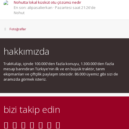
Nohutta lokal küsküt otu çözümü nedir
En son: alipasalierkan
Pazartesi saat 21:26'de
Nohut
Fotoğraflar
hakkımızda
TrakKulüp, içinde 100.000'den fazla konuyu, 1.300.000'den fazla
mesajı barındıran Türkiye'nin ilk ve en büyük traktör, tarım
ekipmanları ve çiftçilik paylaşım sitesidir. 86.000 üyemiz gibi sizi de
aramızda görmek isteriz.
bizi takip edin