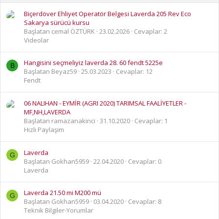
Biçerdöver Ehliyet Operatör Belgesi Laverda 205 Rev Eco
Sakarya sürücü kursu
Başlatan cemal ÖZTÜRK
23.02.2026
Cevaplar: 2
Videolar
Hangisini seçmeliyiz laverda 28. 60 fendt 5225e
B
Başlatan Beyaz59
25.03.2023
Cevaplar: 12
Fendt
06 NALIHAN - EYMİR (AGRI 2020) TARIMSAL FAALİYETLER -
MF,NH,LAVERDA
Başlatan ramazanakinci
31.10.2020
Cevaplar: 1
Hızlı Paylaşım
Laverda
G
Başlatan Gokhan5959
22.04.2020
Cevaplar: 0
Laverda
Laverda 21.50 mi M200 mü
G
Başlatan Gokhan5959
03.04.2020
Cevaplar: 8
Teknik Bilgiler-Yorumlar