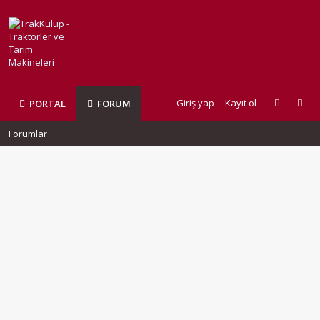
Giriş yap
Kayıt ol
PORTAL
FORUM
Forumlar