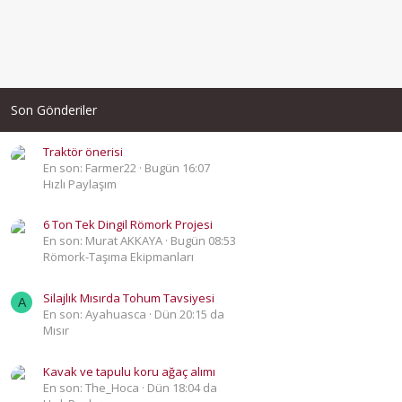
Son Gönderiler
Traktör önerisi
En son: Farmer22
Bugün 16:07
Hızlı Paylaşım
6 Ton Tek Dingil Römork Projesi
En son: Murat AKKAYA
Bugün 08:53
Römork-Taşıma Ekipmanları
Silajlık Mısırda Tohum Tavsiyesi
A
En son: Ayahuasca
Dün 20:15 da
Mısır
Kavak ve tapulu koru ağaç alımı
En son: The_Hoca
Dün 18:04 da