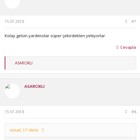
e
r
:
15.07.2018
#7
Kolay gelsin yardımcılar süper çekirdekten yetiiyorlar.
Cevapla
T
ASARCIKLI
e
p
k
i
ASARCIKLI
l
e
r
:
15.07.2018
#8
ismail_17' Alıntı: