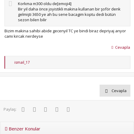
Korkma m300 oldu de[emoji4]
Bir yil daha önce joyistikli makina kullanan bir şoför denk
gelmişti 3650 ye ah bu sene bacagim koptu dedi bütün
sezon bilen bilir
Bizim makina sahibi abide gecenyil TC ye bindi biraz depriyaj arıyor
cami kircak nerdeyse
Cevapla
T
ismail_17
e
p
k
i
l
e
Cevapla
r
:
Facebook
Twitter
Pinterest
WhatsApp
E-posta
Paylaş:
Benzer Konular