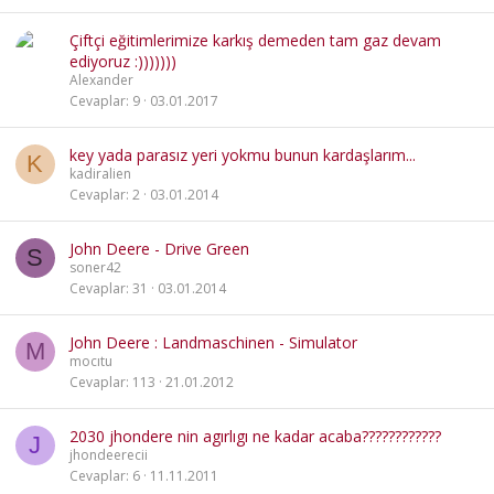
Çiftçi eğitimlerimize karkış demeden tam gaz devam
ediyoruz :)))))))
Alexander
Cevaplar
9
03.01.2017
key yada parasız yeri yokmu bunun kardaşlarım...
K
kadiralien
Cevaplar
2
03.01.2014
John Deere - Drive Green
S
soner42
Cevaplar
31
03.01.2014
John Deere : Landmaschinen - Simulator
M
mocıtu
Cevaplar
113
21.01.2012
2030 jhondere nin agırlıgı ne kadar acaba????????????
J
jhondeerecii
Cevaplar
6
11.11.2011