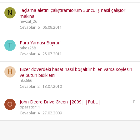
ilaçlama aletini çalıştıramıorum 3üncü iş nasıl çalışıor
N
makina
nevzat_26
Cevaplar
6
06.09.2011
Para Yaması Buyrun!!!
T
takoz258
Cevaplar
4
25.07.2011
Bicer döverdeki hasat nasıl boşaltılır bilen varsa söylesin
H
ve bütün bidikleini
hks666
Cevaplar
2
13.07.2010
K
John Deere Drive Green |2009| |FuLL|
O
i
operator11
l
Cevaplar
4
27.02.2009
i
t
l
i