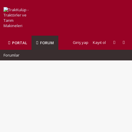
Giriş yap
Kayıt ol
PORTAL
FORUM
Forumlar