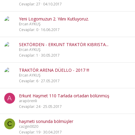
Cevaplar
27
04.10.2017
Yeni Logomuzun 2. Yılını Kutluyoruz.
Ercan AYKUŞ
Cevaplar
0
16.06.2017
SEKTÖRDEN - ERKUNT TRAKTÖR KIBRISTA...
Ercan AYKUŞ
Cevaplar
1
30.05.2017
TRAKTÖR ARENA DÜELLO - 2017 !!!
Ercan AYKUŞ
Cevaplar
6
27.05.2017
Erkunt Haşmet 110 Tarlada ortadan bölünmüş
A
arapörenli
Cevaplar
24
25.05.2017
haşmeti sonunda bölmüşler
C
cazgin0020
Cevaplar
19
30.04.2017