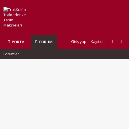
Giriş yap
Kayıt ol
PORTAL
FORUM
Forumlar