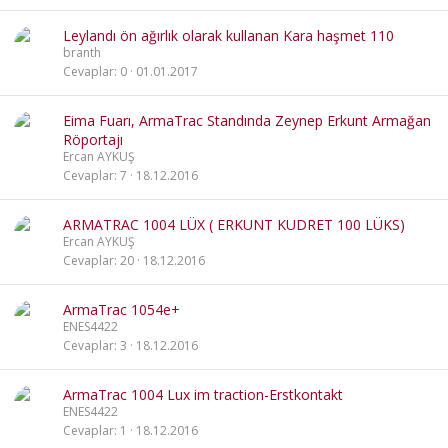
Leylandı ön ağırlık olarak kullanan Kara haşmet 110
branth
Cevaplar
0
01.01.2017
Eima Fuarı, ArmaTrac Standında Zeynep Erkunt Armağan
Röportajı
Ercan AYKUŞ
Cevaplar
7
18.12.2016
ARMATRAC 1004 LÜX ( ERKUNT KUDRET 100 LÜKS)
Ercan AYKUŞ
Cevaplar
20
18.12.2016
ArmaTrac 1054e+
ENES4422
Cevaplar
3
18.12.2016
ArmaTrac 1004 Lux im traction-Erstkontakt
ENES4422
Cevaplar
1
18.12.2016