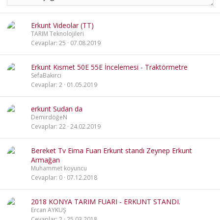
Erkunt Videolar (TT)
TARIM Teknolojileri
Cevaplar
25
07.08.2019
Erkunt Kısmet 50E 55E İncelemesi - Traktörmetre
SefaBakırcı
Cevaplar
2
01.05.2019
erkunt Sudan da
DemirdöğeN
Cevaplar
22
24.02.2019
Bereket Tv Eima Fuarı Erkunt standı Zeynep Erkunt
Armağan
Muhammet koyuncu
Cevaplar
0
07.12.2018
2018 KONYA TARIM FUARI - ERKUNT STANDI.
Ercan AYKUŞ
Cevaplar
2
25.03.2018