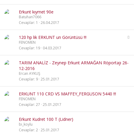
Erkunt kıymet 90e
Batuhan7066
Cevaplar
1
26.04.2017
K
120 hp lik ERKUNT un Görüntüsü !!!
i
FENOMEN
l
Cevaplar
19
04.03.2017
i
t
TARIM ANALİZ - Zeynep Erkunt ARMAĞAN Röportajı 26-
l
12-2016
i
Ercan AYKUŞ
Cevaplar
9
25.01.2017
ERKUNT 110 CRD VS MAFFEY_FERGUSON 5440 !!!
FENOMEN
Cevaplar
27
25.01.2017
Erkunt Kudret 100 T (Lidner)
bi_koylu
Cevaplar
2
25.01.2017