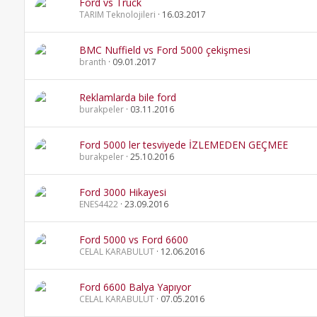
Ford vs Truck
TARIM Teknolojileri
16.03.2017
BMC Nuffield vs Ford 5000 çekişmesi
branth
09.01.2017
Reklamlarda bile ford
burakpeler
03.11.2016
Ford 5000 ler tesviyede İZLEMEDEN GEÇMEE
burakpeler
25.10.2016
Ford 3000 Hikayesi
ENES4422
23.09.2016
Ford 5000 vs Ford 6600
CELAL KARABULUT
12.06.2016
Ford 6600 Balya Yapıyor
CELAL KARABULUT
07.05.2016