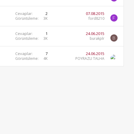
Cevaplar
2
07.08.2015
F
Görüntüleme
3K
ford8210
Cevaplar
1
24.06.2015
B
Görüntüleme
3K
burakplr
Cevaplar
7
24.06.2015
Görüntüleme
4K
POYRAZLI TALHA