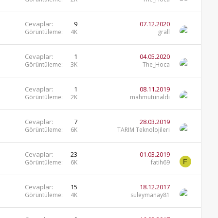
Cevaplar
9
07.12.2020
Görüntüleme
4K
grall
Cevaplar
1
04.05.2020
Görüntüleme
3K
The_Hoca
Cevaplar
1
08.11.2019
Görüntüleme
2K
mahmutünaldı
Cevaplar
7
28.03.2019
Görüntüleme
6K
TARIM Teknolojileri
Cevaplar
23
01.03.2019
F
Görüntüleme
6K
fatih69
Cevaplar
15
18.12.2017
Görüntüleme
4K
suleymanay81