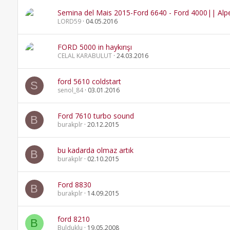
Semina del Mais 2015-Ford 6640 - Ford 4000|| A
LORD59
04.05.2016
FORD 5000 in haykırışı
CELAL KARABULUT
24.03.2016
ford 5610 coldstart
S
senol_84
03.01.2016
Ford 7610 turbo sound
B
burakplr
20.12.2015
bu kadarda olmaz artık
B
burakplr
02.10.2015
Ford 8830
B
burakplr
14.09.2015
ford 8210
B
Bulduklu
19.05.2008