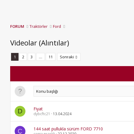
FORUM
Traktörler
Ford
Videolar (Alıntılar)
1
2
3
…
11
Sonraki
Fiyat
D
dybcftc21
13.04.2024
144 saat pullukla sürüm FORD 7710
Ç
çemişgezekli
22.12.2020