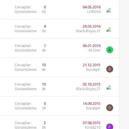
Cevaplar
0
04.05.2016
Görüntüleme
3K
LORD59
Cevaplar
4
26.03.2016
Görüntüleme
3K
Black.Boyss.37
Cevaplar
1
06.01.2016
A
Görüntüleme
4K
Ali Dmr
Cevaplar
10
21.12.2015
B
Görüntüleme
4K
burakplr
Cevaplar
10
03.10.2015
Görüntüleme
4K
Black.Boyss.37
Cevaplar
0
14.09.2015
B
Görüntüleme
3K
burakplr
Cevaplar
2
07.08.2015
F
Görüntüleme
3K
ford8210