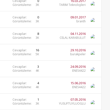
Cevaplar
0
16.03.2017
Görüntüleme
3K
TARIM Teknolojileri
Cevaplar
0
09.01.2017
Görüntüleme
3K
branth
Cevaplar
8
04.11.2016
Görüntüleme
3K
CELAL KARABULUT
Cevaplar
16
29.10.2016
Görüntüleme
5K
burakpeler
Cevaplar
3
24.09.2016
Görüntüleme
4K
ENES4422
Cevaplar
4
15.06.2016
Görüntüleme
4K
ENES4422
Cevaplar
1
07.05.2016
Görüntüleme
3K
YUSUFTUYLUOGLU