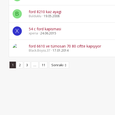
ford 8210 kaz ayagi
B
Bulduklu
19.05.2008
54 c ford kapismasi
X
xperia
24.06.2015
ford 6610 ve tümosan 70 80 ciftte kapışıyor
Black.Boyss.37
17.01.2014
1
2
3
…
11
Sonraki