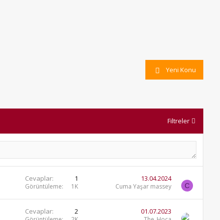
Yeni Konu
Filtreler
Cevaplar
1
13.04.2024
C
Görüntüleme
1K
Cuma Yaşar massey
Cevaplar
2
01.07.2023
Görüntüleme
2K
The_Hoca