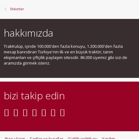
Etiketler
hakkımızda
TrakKulüp, içinde 100.000'den fazla konuyu, 1.300.000'den fazla
mesajı barındıran Türkiye'nin ilk ve en büyük traktör, tarım
ekipmanları ve çiftçilik paylaşım sitesidir. 86.000 üyemiz gibi sizi de
aramızda görmek isteriz.
bizi takip edin
Bize ulaşın
Şartlar ve kurallar
Gizlilik politikası
Yardım