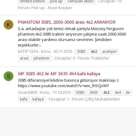
Cevaplar: 19
limited edition
pick up
ramazan akıncı
Forum:
Pick-up - Arazi Araçları
PHANTOM 3085, 2000-3000 arası 4x2 ARANIYOR
K
S.a. arkadaşlar çok temiz olmak şartıyla Massey Ferguson
phantom 4x2 3085 traktör arıyorum çalışma saati 2000-3000
arası olabilir yardımcı olursanız sevinirim. Şimdiden
teşekkürler...
KATİP SEFA
Konu
30.11.2015
3085
4x2
araniyor
Cevaplar: 0
Forum:
Traktörler
arasi
phantom
MF 3085 4X2 ile MF 3635 4X4 kafa kafaya
S
3085 diferansiyel kilidine basınca götürüyor makinayı :)
https://www.youtube.com/watch?v=wm_Ih5CJoWY
Sinan5858
Konu
17.10.2015
3085
3635
4x2
4x4
ile
Cevaplar: 1
Forum:
Çiftçi Muhabbetleri
kafa
kafaya