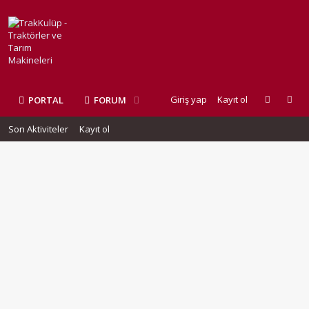
Giriş yap
Kayıt ol
PORTAL
FORUM
Son Aktiviteler
Kayıt ol