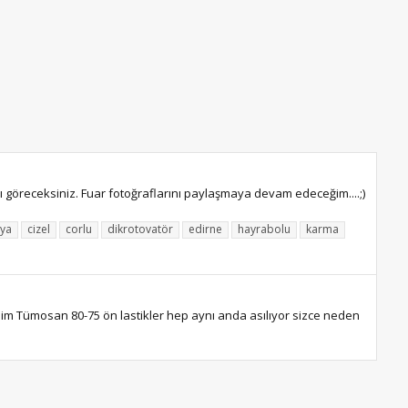
 göreceksiniz. Fuar fotoğraflarını paylaşmaya devam edeceğim....;)
lya
cizel
corlu
dikrotovatör
edirne
hayrabolu
karma
enim Tümosan 80-75 ön lastikler hep aynı anda asılıyor sizce neden