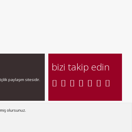
bizi takip edin
ilik paylaşım sitesidir.
şın
Şartlar ve kurallar
Gizlilik politikası
Yardım
Ana sayfa
R
tmiş olursunuz.
S
S