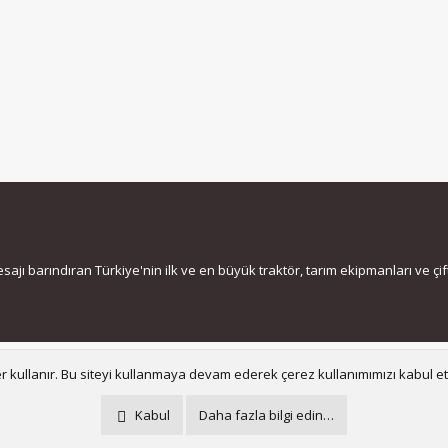
jı barındıran Türkiye'nin ilk ve en büyük traktör, tarım ekipmanları ve çiftç
Bize ula
er kullanır. Bu siteyi kullanmaya devam ederek çerez kullanımımızı kabul e
®
Community platform by XenForo
© 2010-2021 XenForo Ltd.
Kabul
Daha fazla bilgi edin…
Metro Theme for XenForo by
PixelGoose Studio