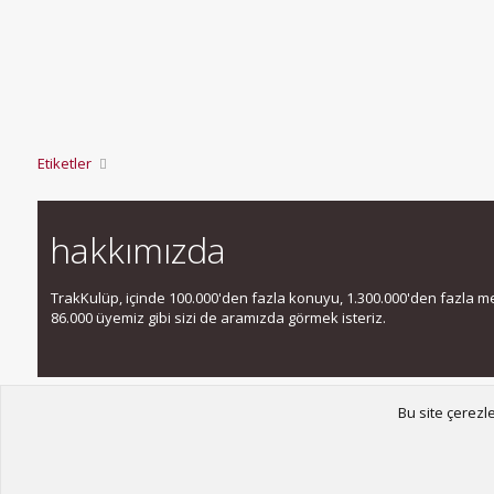
Etiketler
hakkımızda
TrakKulüp, içinde 100.000'den fazla konuyu, 1.300.000'den fazla mesa
86.000 üyemiz gibi sizi de aramızda görmek isteriz.
Bu site çerezl