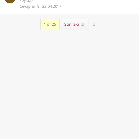
koylu27
Cevaplar
8
22.04.2017
Son
1 of 25
Sonraki