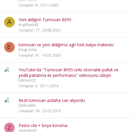
Cevaplar
8
10.11.2020
Yeni aldığım Tümosan 8095
A
Argıthanlı42
Cevaplar
17
24.08.2020
tümosan ve yeni aldığımız agri türk balya makinası
E
Ertuğ Aslan
Cevaplar
61
16.01.2020
YouTube'da "Tumosan 8095 ünlü otomatik pulluk ve
yedili patlatma ile performansı" videosunu izleyin
Edirneci22
Cevaplar
0
03.11.2019
Rezil tümosan azdaha can alıyordu
fatihcastle
Cevaplar
78
23.07.2019
Pasta cila + boya koruma.
Z
ziyaretci33