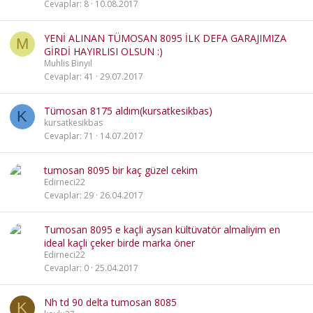
Cevaplar
8
10.08.2017
YENİ ALINAN TÜMOSAN 8095 İLK DEFA GARAJIMIZA
M
GİRDİ HAYIRLISI OLSUN :)
Muhlis Binyıl
Cevaplar
41
29.07.2017
Tümosan 8175 aldım(kursatkesikbas)
K
kursatkesikbas
Cevaplar
71
14.07.2017
tumosan 8095 bir kaç güzel cekim
Edirneci22
Cevaplar
29
26.04.2017
Tumosan 8095 e kaçli aysan kültüvatör almaliyim en
ideal kaçli çeker birde marka öner
Edirneci22
Cevaplar
0
25.04.2017
Nh td 90 delta tumosan 8085
K