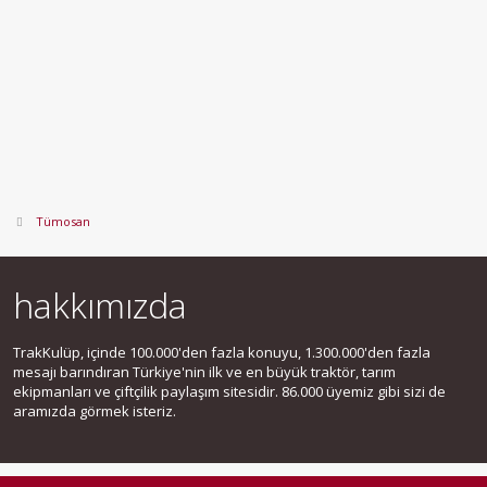
Tümosan
hakkımızda
TrakKulüp, içinde 100.000'den fazla konuyu, 1.300.000'den fazla
mesajı barındıran Türkiye'nin ilk ve en büyük traktör, tarım
ekipmanları ve çiftçilik paylaşım sitesidir. 86.000 üyemiz gibi sizi de
aramızda görmek isteriz.