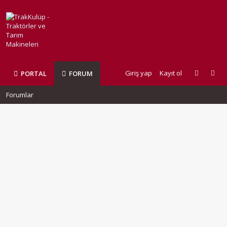
Giriş yap
Kayıt ol
PORTAL
FORUM
Forumlar