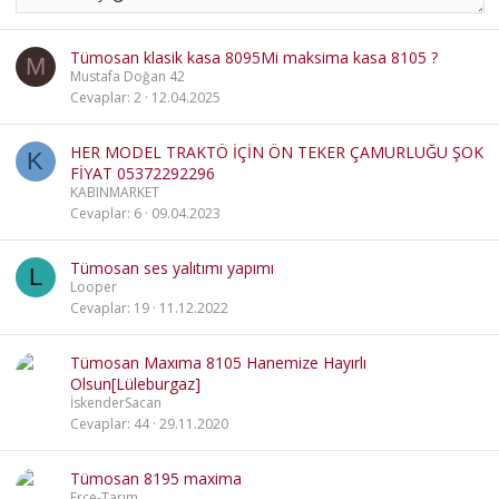
Tümosan klasik kasa 8095Mi maksima kasa 8105 ?
M
Mustafa Doğan 42
Cevaplar
2
12.04.2025
HER MODEL TRAKTÖ İÇİN ÖN TEKER ÇAMURLUĞU ŞOK
K
FİYAT 05372292296
KABINMARKET
Cevaplar
6
09.04.2023
Tümosan ses yalıtımı yapımı
L
Looper
Cevaplar
19
11.12.2022
Tümosan Maxıma 8105 Hanemize Hayırlı
Olsun[Lüleburgaz]
İskenderSacan
Cevaplar
44
29.11.2020
Tümosan 8195 maxima
Erce-Tarım