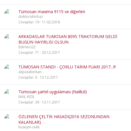
Tümosan maxima 9115 ve diğerleri
doktorsihirbaz
Cevaplar
19
11.02.2018
ARKADASLAR TUMOSAN 8095 TRAKTORUM GELDİ
BUGÜN HAYIRLISI OLSUN
Edirneci22
Cevaplar
71
20.12.2017
TÜMOSAN STANDI - ÇORLU TARIM FUARI 2017...!!!
alipasalierkan
Cevaplar
0
13.12.2017
Tümosan şartel uygulaması (Nailkzl)
NAİL KIZIL
Cevaplar
39
13.11.2017
ÖZLENEN ÇELTİK HASADI(2016 SEZONUNDAN
KALANLAR)
huseyin-celik