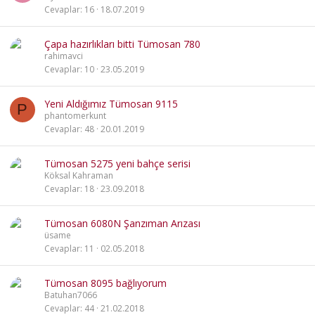
Cevaplar
16
18.07.2019
Çapa hazırlıkları bitti Tümosan 780
rahimavci
Cevaplar
10
23.05.2019
Yeni Aldığımız Tümosan 9115
P
phantomerkunt
Cevaplar
48
20.01.2019
Tümosan 5275 yeni bahçe serisi
Köksal Kahraman
Cevaplar
18
23.09.2018
Tümosan 6080N Şanzıman Arızası
üsame
Cevaplar
11
02.05.2018
Tümosan 8095 bağlıyorum
Batuhan7066
Cevaplar
44
21.02.2018