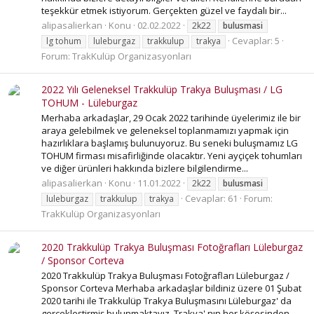
teşekkür etmek istiyorum. Gerçekten güzel ve faydalı bir...
alipasalierkan
Konu
02.02.2022
2k22
bulusmasi
Cevaplar: 5
lg tohum
luleburgaz
trakkulup
trakya
Forum:
TrakKulüp Organizasyonları
2022 Yılı Geleneksel Trakkulüp Trakya Buluşması / LG
TOHUM - Lüleburgaz
Merhaba arkadaşlar, 29 Ocak 2022 tarihinde üyelerimiz ile bir
araya gelebilmek ve geleneksel toplanmamızı yapmak için
hazırlıklara başlamış bulunuyoruz. Bu seneki buluşmamız LG
TOHUM firması misafirliğinde olacaktır. Yeni ayçiçek tohumları
ve diğer ürünleri hakkında bizlere bilgilendirme...
alipasalierkan
Konu
11.01.2022
2k22
bulusmasi
Cevaplar: 61
Forum:
luleburgaz
trakkulup
trakya
TrakKulüp Organizasyonları
2020 Trakkulüp Trakya Buluşması Fotoğrafları Lüleburgaz
/ Sponsor Corteva
2020 Trakkulüp Trakya Buluşması Fotoğrafları Lüleburgaz /
Sponsor Corteva Merhaba arkadaşlar bildiniz üzere 01 Şubat
2020 tarihi ile Trakkulüp Trakya Buluşmasını Lüleburgaz' da
gerçekleştirmiş bulunmaktayız. Trakya' nın her köşesinden