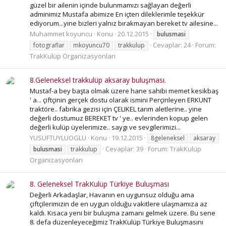
güzel bir ailenin içinde bulunmamızı sağlayan değerli
adminimiz Mustafa abimize En içten dileklerimle teşekkür
ediyorum...yine bizleri yalnız bırakmayan bereket tv ailesine...
Muhammet koyuncu
Konu
20.12.2015
bulusmasi
Cevaplar: 24
Forum:
fotograflar
mkoyuncu70
trakkulup
TrakKulüp Organizasyonları
8.Geleneksel trakkulüp aksaray buluşması.
Mustaf-a bey başta olmak üzere hane sahibi memet kesikbaş
' a... çiftçinin gerçek dostu olarak ismini Perçinleyen ERKUNT
traktöre.. fabrika gezisi için ÇELIKEL tarım aletlerine.. yine
değerli dostumuz BEREKET tv ' ye.. evlerinden kopup gelen
değerli kulüp üyelerimize.. saygı ve sevgilerimizi...
YUSUFTUYLUOGLU
Konu
19.12.2015
8geleneksel
aksaray
Cevaplar: 39
Forum:
TrakKulüp
bulusmasi
trakkulup
Organizasyonları
8. Geleneksel TrakKulüp Türkiye Buluşması
Değerli Arkadaşlar, Havanın en uygunsuz olduğu ama
çiftçilerimizin de en uygun olduğu vakitlere ulaşmamıza az
kaldı. Kısaca yeni bir buluşma zamanı gelmek üzere. Bu sene
8. defa düzenleyeceğimiz TrakKulüp Türkiye Buluşmasını