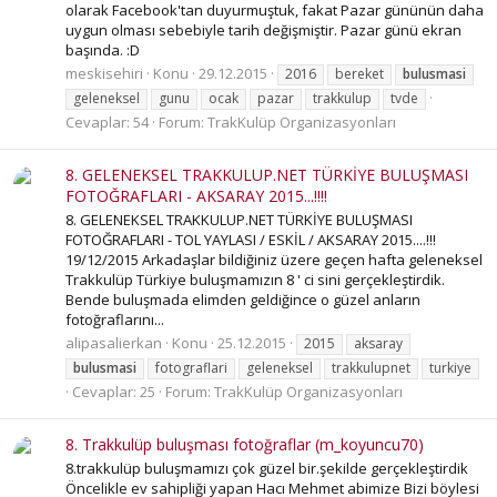
olarak Facebook'tan duyurmuştuk, fakat Pazar gününün daha
uygun olması sebebiyle tarih değişmiştir. Pazar günü ekran
başında. :D
meskisehiri
Konu
29.12.2015
2016
bereket
bulusmasi
geleneksel
gunu
ocak
pazar
trakkulup
tvde
Cevaplar: 54
Forum:
TrakKulüp Organizasyonları
8. GELENEKSEL TRAKKULUP.NET TÜRKİYE BULUŞMASI
FOTOĞRAFLARI - AKSARAY 2015...!!!!
8. GELENEKSEL TRAKKULUP.NET TÜRKİYE BULUŞMASI
FOTOĞRAFLARI - TOL YAYLASI / ESKİL / AKSARAY 2015....!!!
19/12/2015 Arkadaşlar bildiğiniz üzere geçen hafta geleneksel
Trakkulüp Türkiye buluşmamızın 8 ' ci sini gerçekleştirdik.
Bende buluşmada elimden geldiğince o güzel anların
fotoğraflarını...
alipasalierkan
Konu
25.12.2015
2015
aksaray
bulusmasi
fotograflari
geleneksel
trakkulupnet
turkiye
Cevaplar: 25
Forum:
TrakKulüp Organizasyonları
8. Trakkulüp buluşması fotoğraflar (m_koyuncu70)
8.trakkulüp buluşmamızı çok güzel bir.şekilde gerçekleştirdik
Öncelikle ev sahipliği yapan Hacı Mehmet abimize Bizi böylesi