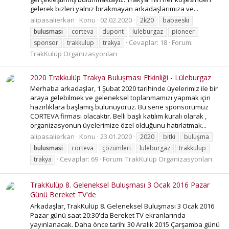
gelerek bizleri yalnız bırakmayan arkadaşlarımıza ve...
alipasalierkan
Konu
02.02.2020
2k20
babaeski
bulusmasi
corteva
dupont
luleburgaz
pioneer
Cevaplar: 18
Forum:
sponsor
trakkulup
trakya
TrakKulüp Organizasyonları
2020 Trakkulüp Trakya Buluşması Etkinliği - Lüleburgaz
Merhaba arkadaşlar, 1 Şubat 2020 tarihinde üyelerimiz ile bir
araya gelebilmek ve geleneksel toplanmamızı yapmak için
hazırlıklara başlamış bulunuyoruz. Bu sene sponsorumuz
CORTEVA firması olacaktır. Belli başlı katılım kuralı olarak ,
organizasyonun üyelerimize özel olduğunu hatırlatmak...
alipasalierkan
Konu
23.01.2020
2020
bitki
buluşma
bulusmasi
corteva
çözümleri
luleburgaz
trakkulup
Cevaplar: 69
Forum:
TrakKulüp Organizasyonları
trakya
TrakKulüp 8. Geleneksel Buluşması 3 Ocak 2016 Pazar
Günü Bereket TV'de
Arkadaşlar, TrakKulüp 8. Geleneksel Buluşması 3 Ocak 2016
Pazar günü saat 20:30'da Bereket TV ekranlarında
yayınlanacak. Daha önce tarihi 30 Aralık 2015 Çarşamba günü