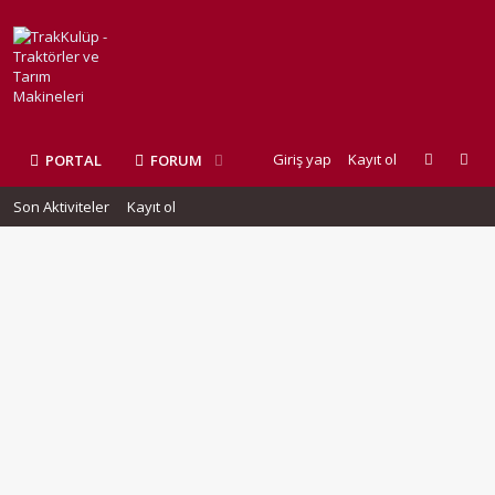
Giriş yap
Kayıt ol
PORTAL
FORUM
Son Aktiviteler
Kayıt ol