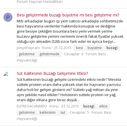
Forum:
Hayvan Hastalıkları
Besi geliştirmede buzağı büyütme mi besi geliştirme mi?
P
Mrb arkadaşlar bugün cp yem satıcısı arkadaşla sohbetimizde
besi hayvanına verilenler hakkında konuştuk ve dediğine
gore besiye çektiğim tosunlara besi yemi vermek yerine
buzavu geliştirme yemini vermemi önerdi fakat fiyatlar yuksek
olduğu için almadim (52tl) sizce fark eder mi ayrıca beşiyi...
pmyohayrani
Konu
25.12.2015
besi
buyutme
buzagi
Cevaplar: 6
Forum:
Besi
gelistirme
gelistirmede
Hayvancılığı
Süt Kalitesinin Buzağı Gelişimine Etkisi?
Süt kalitesinin buzağı gelişimi üzerindeki etkisi nedir? Mesela
sütteki protein oranı daha yüksek olan bir hayvanın yavrusu
daha hızlı bir gelişim gösterir mi? Sütteki yağ miktarı da yine
aynı şekilde nasıl etkiler? Holsteinin sütteki protein ve yağ
oranı diğer ırklara göre biraz düşük...
ELPRESACANARİO
Konu
23.12.2015
buzagi
etkisi
Cevaplar: 5
Forum:
Besi
gelisimine
kalitesinin
sut
Hayvancılığı