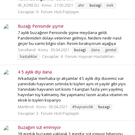
45_KÖREZLİ
Konu
27.05.2021
ahir
buzagi
inek
Cevaplar: 0
Forum:
Hızlı Paylaşım
Buzağı Penisinde şişme
7 aylık buzağının Penisinde şişme meydana geldi.
Pandemiden dolayı veteriner gelmiyo. Nedeni nedir nasıl
geçer bu varmı bilgisi olan. Resim bırakıyorum aşağıya
Serolland
Konu
30.04.2021
buzagi
dana
genital
Cevaplar: 4
Forum:
Hayvan Hastalıkları
hastalıklar
4 5 aylık dişi dana
Arkadaşlar merhaba iyi akşamlar 4 5 aylık dişi düvemiz var
yanındaki hayvanın sırtında ki tüyleri aynı ot yayılır gibi yiyo.
Yanındaki hayvanın sırt kısmı 1 karıştan fazla yeri yayılmış
hayvdan tüy kalmamış. Ne yapmamız lazım acaba vitamin mi
eksik ki tüyleri koparıyo
Mertkrsli
Konu
05.04.2021
#hayvancilik
buzagi
Cevaplar: 3
Forum:
Hızlı Paylaşım
Buzağım süt emmiyor
18 günlük buzagım yaklaşık 3 gündür süt icmiyor biberonu