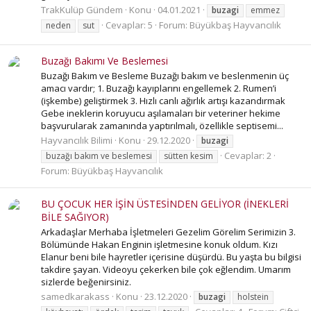
TrakKulüp Gündem
Konu
04.01.2021
buzagi
emmez
Cevaplar: 5
Forum:
Büyükbaş Hayvancılık
neden
sut
Buzağı Bakımı Ve Beslemesi
Buzağı Bakım ve Besleme Buzağı bakım ve beslenmenin üç
amacı vardır; 1. Buzağı kayıplarını engellemek 2. Rumen’i
(işkembe) geliştirmek 3. Hızlı canlı ağırlık artışı kazandırmak
Gebe ineklerin koruyucu aşılamaları bir veteriner hekime
başvurularak zamanında yaptırılmalı, özellikle septisemi...
Hayvancılık Bilimi
Konu
29.12.2020
buzagi
Cevaplar: 2
buzağı bakım ve beslemesi
sütten kesim
Forum:
Büyükbaş Hayvancılık
BU ÇOCUK HER İŞİN ÜSTESİNDEN GELİYOR (İNEKLERİ
BİLE SAĞIYOR)
Arkadaşlar Merhaba İşletmeleri Gezelim Görelim Serimizin 3.
Bölümünde Hakan Enginin işletmesine konuk oldum. Kızı
Elanur beni bile hayretler içerisine düşürdü. Bu yaşta bu bilgisi
takdire şayan. Videoyu çekerken bile çok eğlendim. Umarım
sizlerde beğenirsiniz.
samedkarakass
Konu
23.12.2020
buzagi
holstein