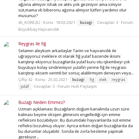
ağzına almıyor ishak ve atés yok geziniyor ama icmiyor
süt,mama vb biberonu aģzına almıyor lütfen yardımcı olur
musunuz?
45_KÖREZLİ
Konu
18.03.2021
Cevaplar: 3
Forum:
buzagi
Büyükbaş Hayvancılık
Reygras ile fiğ
Selamın aleyküm arkadaşlar Tarim ve hayvancılık ile
uğraşıyoruz ineklere ot olarak fiğ yulaf bazende ikisini
karıştırıp ekiyoruz buzagilarda yulaf kuru otu işkembeyi çok
buyutuyo kolay sindiremiyor yulafın yerine fiğ ile reygrasi
karıştırıp eksem verimli bir sonuç alalilirmiyim deneyen veya...
Çiftçi 42
Konu
25.02.2021
buzagi
fig
inek
reygras
Cevaplar: 5
Forum:
Hızlı Paylaşım
yulaf
Buzağı Neden Emmez?
Uzman açıklaması: Buzağıların doğum kanalında uzun süre
kalması beyine oksijen gitmesini engellediği için emme
refleksini bozabiliyor. Bu durumdaki hayvanlarda süt emme
refleksi bozulmuş oluyor. Ayrıca erken doğan buzağılarda da
bu durumlar oluşabilir. Sonda ile zorla besleme yapmak
gerekiyor...