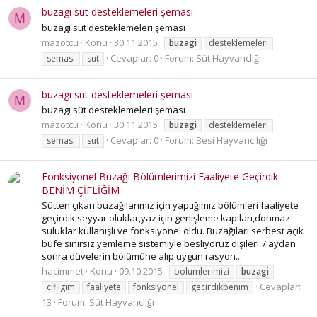
buzagı süt desteklemeleri şeması
M
buzagı süt desteklemeleri şeması
mazotcu
Konu
30.11.2015
buzagi
desteklemeleri
Cevaplar: 0
Forum:
Süt Hayvanclığı
semasi
sut
buzagı süt desteklemeleri şeması
M
buzagı süt desteklemeleri şeması
mazotcu
Konu
30.11.2015
buzagi
desteklemeleri
Cevaplar: 0
Forum:
Besi Hayvancılığı
semasi
sut
Fonksiyonel Buzağı Bölümlerimizi Faaliyete Geçirdik-
BENİM ÇİFLİĞİM
Sütten çıkan buzağılarımız için yaptığımız bölümleri faaliyete
geçirdik seyyar oluklar,yaz için genişleme kapıları,donmaz
suluklar kullanışlı ve fonksiyonel oldu. Buzağıları serbest açık
büfe sınırsız yemleme sistemiyle besliyoruz dişileri 7 aydan
sonra düvelerin bölümüne alıp uygun rasyon...
hacimmet
Konu
09.10.2015
bolumlerimizi
buzagi
Cevaplar:
cifligim
faaliyete
fonksiyonel
gecirdikbenim
13
Forum:
Süt Hayvanclığı