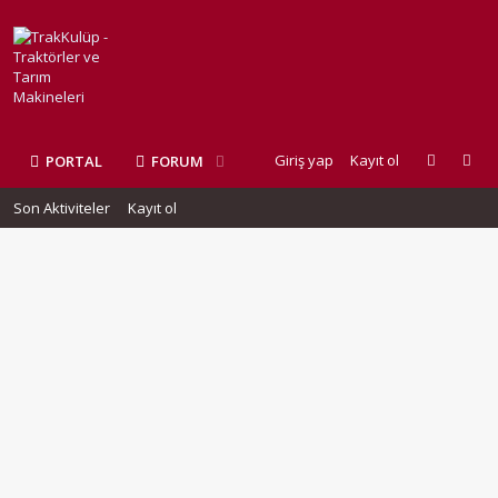
Giriş yap
Kayıt ol
PORTAL
FORUM
Son Aktiviteler
Kayıt ol