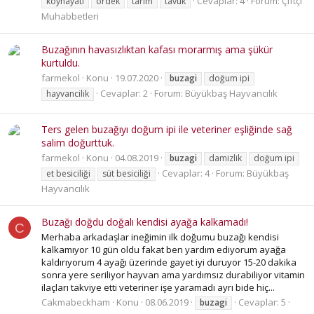
Cevaplar: 4
Forum:
Çiftçi
köyhayatı
ördek
tarim
tavuk
Muhabbetleri
Buzağının havasızlıktan kafası morarmış ama şükür
kurtuldu.
farmekol
Konu
19.07.2020
buzagi
doğum ipi
Cevaplar: 2
Forum:
Büyükbaş Hayvancılık
hayvancilik
Ters gelen buzağıyı doğum ipi ile veteriner eşliğinde sağ
salim doğurttuk.
farmekol
Konu
04.08.2019
buzagi
damizlik
doğum ipi
Cevaplar: 4
Forum:
Büyükbaş
et besiciliği
süt besiciliği
Hayvancılık
Buzağı doğdu doğalı kendisi ayağa kalkamadı!
C
Merhaba arkadaşlar ineğimin ilk doğumu buzağı kendisi
kalkamıyor 10 gün oldu fakat ben yardım ediyorum ayağa
kaldırıyorum 4 ayağı üzerinde gayet iyi duruyor 15-20 dakika
sonra yere seriliyor hayvan ama yardımsız durabiliyor vitamin
ilaçları takviye etti veteriner işe yaramadı ayrı bide hiç...
Cakmabeckham
Konu
08.06.2019
Cevaplar: 5
buzagi